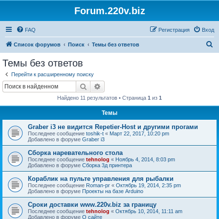
Forum.220v.biz
FAQ
Регистрация
Вход
П
Список форумов
Поиск
Темы без ответов
о
Темы без ответов
и
Перейти к расширенному поиску
с
Поиск
Расширенный поиск
к
Найдено 11 результатов • Страница
1
из
1
Темы
Graber i3 не видится Repetier-Host и другими прогами
Последнее сообщение
toshik-t
«
Март 22, 2017, 10:20 pm
Добавлено в форуме
Graber i3
Сборка наревательного стола
Последнее сообщение
tehnolog
«
Ноябрь 4, 2014, 8:03 pm
Добавлено в форуме
Сборка 3д принтера
Кораблик на пульте управления для рыбалки
Последнее сообщение
Roman-pr
«
Октябрь 19, 2014, 2:35 pm
Добавлено в форуме
Проекты на базе Arduino
Сроки доставки www.220v.biz за границу
Последнее сообщение
tehnolog
«
Октябрь 10, 2014, 11:11 am
Добавлено в форуме
О сайте