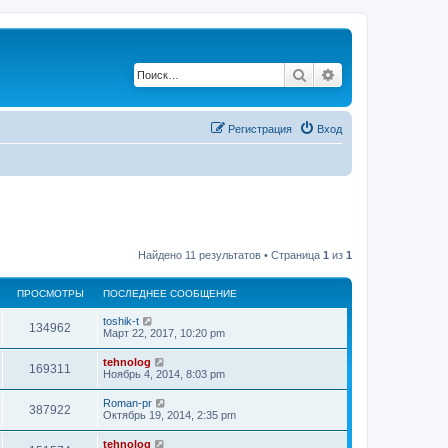
Поиск
Расширенный по
Регистрация
Вход
Найдено 11 результатов • Страница
1
из
1
ПРОСМОТРЫ
ПОСЛЕДНЕЕ СООБЩЕНИЕ
П
toshik-t
П
134962
о
Март 22, 2017, 10:20 pm
с
р
л
П
tehnolog
П
169311
е
о
Ноябрь 4, 2014, 8:03 pm
о
д
с
н
р
л
П
Roman-pr
с
е
П
387922
е
о
Октябрь 19, 2014, 2:35 pm
е
о
д
с
с
м
н
р
л
о
П
tehnolog
с
е