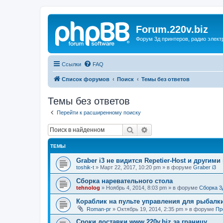
Forum.220v.biz
Форум 3д принтеров, радио элект
Ссылки
FAQ
Список форумов
Поиск
Темы без ответов
Темы без ответов
Перейти к расширенному поиску
Поиск
Расширенный поиск
ТЕМЫ
Graber i3 не видится Repetier-Host и другими
toshik-t
»
Март 22, 2017, 10:20 pm
» в форуме
Graber i3
Сборка наревательного стола
tehnolog
»
Ноябрь 4, 2014, 8:03 pm
» в форуме
Сборка 3
Кораблик на пульте управления для рыбалк
Roman-pr
»
Октябрь 19, 2014, 2:35 pm
» в форуме
Пр
Сроки доставки www.220v.biz за границу