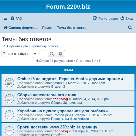
Forum.220v.biz
FAQ
Регистрация
Вход
П
Список форумов
Поиск
Темы без ответов
о
Темы без ответов
и
Перейти к расширенному поиску
с
Поиск
Расширенный поиск
к
Найдено 11 результатов • Страница
1
из
1
Темы
Graber i3 не видится Repetier-Host и другими прогами
Последнее сообщение
toshik-t
«
Март 22, 2017, 10:20 pm
Добавлено в форуме
Graber i3
Сборка наревательного стола
Последнее сообщение
tehnolog
«
Ноябрь 4, 2014, 8:03 pm
Добавлено в форуме
Сборка 3д принтера
Кораблик на пульте управления для рыбалки
Последнее сообщение
Roman-pr
«
Октябрь 19, 2014, 2:35 pm
Добавлено в форуме
Проекты на базе Arduino
Сроки доставки www.220v.biz за границу
Последнее сообщение
tehnolog
«
Октябрь 10, 2014, 11:11 am
Добавлено в форуме
О сайте