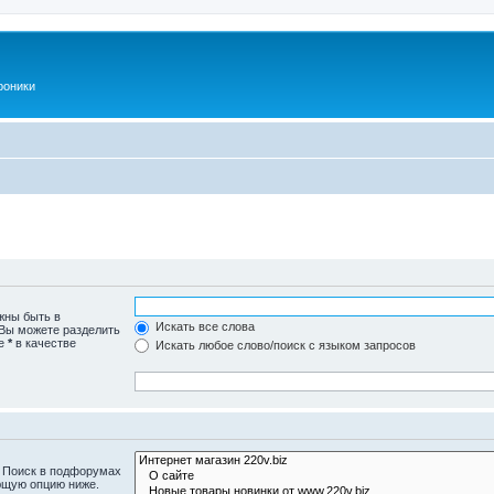
роники
жны быть в
Искать все слова
 Вы можете разделить
те
*
в качестве
Искать любое слово/поиск с языком запросов
. Поиск в подфорумах
ющую опцию ниже.