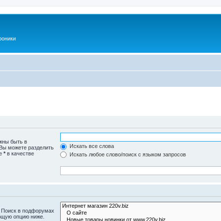
роники
жны быть в
Искать все слова
 Вы можете разделить
те
*
в качестве
Искать любое слово/поиск с языком запросов
. Поиск в подфорумах
ющую опцию ниже.