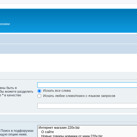
роники
жны быть в
Искать все слова
 Вы можете разделить
те
*
в качестве
Искать любое слово/поиск с языком запросов
. Поиск в подфорумах
ющую опцию ниже.