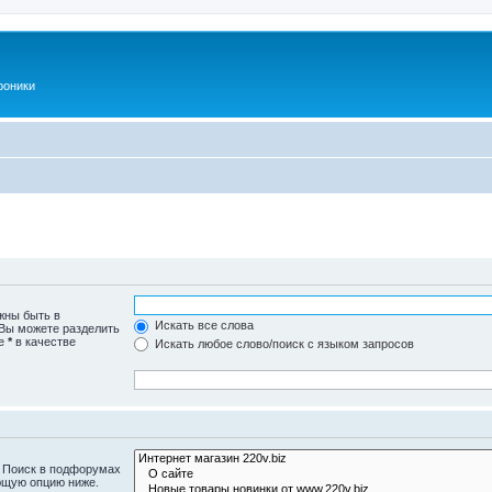
роники
жны быть в
Искать все слова
 Вы можете разделить
те
*
в качестве
Искать любое слово/поиск с языком запросов
. Поиск в подфорумах
ющую опцию ниже.