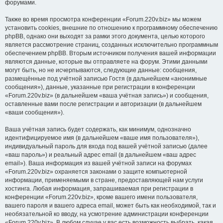
форумами.
Также во время просмотра конференции «Forum.220v.biz» мы можем
установить cookies, внешние по отношению к программному обеспечению
phpBB, однако они выходят за рамки этого документа, целью которого
является рассмотрение страниц, созданных исключительно программным
обеспечением phpBB. Вторым источником получения вашей информации
являются данные, которые вы отправляете на форум. Этими данными
могут быть, но не исчерпываются, следующие данные: сообщения,
размещённые под учётной записью Гостя (в дальнейшем «анонимные
сообщения»), данные, указанные при регистрации в конференции
«Forum.220v.biz» (в дальнейшем «ваша учётная запись») и сообщения,
оставленные вами после регистрации и авторизации (в дальнейшем
«ваши сообщения»).
Ваша учётная запись будет содержать, как минимум, однозначно
идентифицируемое имя (в дальнейшем «ваше имя пользователя»),
индивидуальный пароль для входа под вашей учётной записью (далее
«ваш пароль») и реальный адрес email (в дальнейшем «ваш адрес
email»). Ваша информация из вашей учётной записи на форумах
«Forum.220v.biz» охраняется законами о защите компьютерной
информации, применяемыми в стране, предоставляющей нам услуги
хостинга. Любая информация, запрашиваемая при регистрации в
конференции «Forum.220v.biz», кроме вашего имени пользователя,
вашего пароля и вашего адреса email, может быть как необходимой, так и
необязательной ко вводу, на усмотрение администрации конференции
«Forum.220v.biz». В любом случае у вас есть возможность выбрать, какая