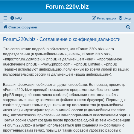
Forum.220v.biz
FAQ
Регистрация
Вход
П
Список форумов
о
Forum.220v.biz - Соглашение о конфиденциальности
и
с
Это соглашение подробно объясняет, как «Forum.220v.biz» и его
подразделения (в дальнейшем «мы», «наш», «Forum.220v.biz»,
к
«https://forum.220v.biz») и phpBB (в дальнейшем «они», «программное
обеспечение phpBB», «www.phpbb.com», «phpBB Limited», «phpBB
Teams») используют информацию, полученную во время любой из ваших
пользовательских сессий (в дальнейшем «ваша информация»).
Ваша информация собирается двумя способами. Во-первых, просмотр
«Forum.220v.biz» приведёт к созданию программным обеспечением
phpBB определённого числа cookies (небольшие текстовые файлы,
загружаемые в папку временных файлов вашего браузера). Первые две
cookie содержат только идентификатор пользователя (в дальнейшем
«user-id») и идентификатор анонимной сессии (в дальнейшем «session-
id»), автоматически присвоенные вам программным обеспечением phpBB.
Третья cookie будет создана после просмотра одной из тем конференции
«Forum.220v.biz» и будет использоваться для хранения информации о
прочтённых вами темах, повышая таким образом удобство работы с