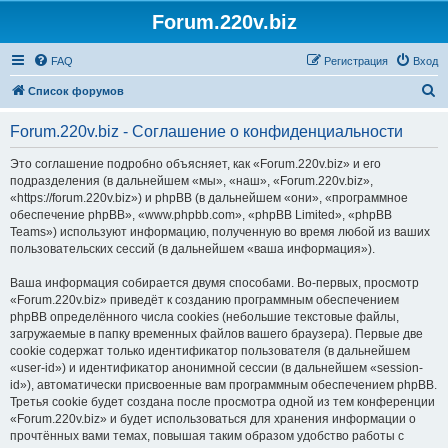
Forum.220v.biz
FAQ
Регистрация
Вход
П
Список форумов
о
Forum.220v.biz - Соглашение о конфиденциальности
и
с
Это соглашение подробно объясняет, как «Forum.220v.biz» и его
подразделения (в дальнейшем «мы», «наш», «Forum.220v.biz»,
к
«https://forum.220v.biz») и phpBB (в дальнейшем «они», «программное
обеспечение phpBB», «www.phpbb.com», «phpBB Limited», «phpBB
Teams») используют информацию, полученную во время любой из ваших
пользовательских сессий (в дальнейшем «ваша информация»).
Ваша информация собирается двумя способами. Во-первых, просмотр
«Forum.220v.biz» приведёт к созданию программным обеспечением
phpBB определённого числа cookies (небольшие текстовые файлы,
загружаемые в папку временных файлов вашего браузера). Первые две
cookie содержат только идентификатор пользователя (в дальнейшем
«user-id») и идентификатор анонимной сессии (в дальнейшем «session-
id»), автоматически присвоенные вам программным обеспечением phpBB.
Третья cookie будет создана после просмотра одной из тем конференции
«Forum.220v.biz» и будет использоваться для хранения информации о
прочтённых вами темах, повышая таким образом удобство работы с