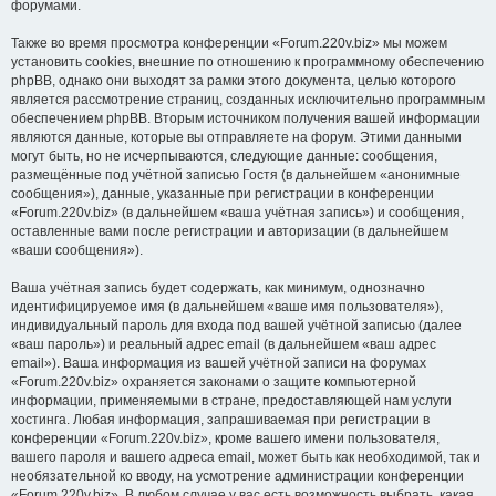
форумами.
Также во время просмотра конференции «Forum.220v.biz» мы можем
установить cookies, внешние по отношению к программному обеспечению
phpBB, однако они выходят за рамки этого документа, целью которого
является рассмотрение страниц, созданных исключительно программным
обеспечением phpBB. Вторым источником получения вашей информации
являются данные, которые вы отправляете на форум. Этими данными
могут быть, но не исчерпываются, следующие данные: сообщения,
размещённые под учётной записью Гостя (в дальнейшем «анонимные
сообщения»), данные, указанные при регистрации в конференции
«Forum.220v.biz» (в дальнейшем «ваша учётная запись») и сообщения,
оставленные вами после регистрации и авторизации (в дальнейшем
«ваши сообщения»).
Ваша учётная запись будет содержать, как минимум, однозначно
идентифицируемое имя (в дальнейшем «ваше имя пользователя»),
индивидуальный пароль для входа под вашей учётной записью (далее
«ваш пароль») и реальный адрес email (в дальнейшем «ваш адрес
email»). Ваша информация из вашей учётной записи на форумах
«Forum.220v.biz» охраняется законами о защите компьютерной
информации, применяемыми в стране, предоставляющей нам услуги
хостинга. Любая информация, запрашиваемая при регистрации в
конференции «Forum.220v.biz», кроме вашего имени пользователя,
вашего пароля и вашего адреса email, может быть как необходимой, так и
необязательной ко вводу, на усмотрение администрации конференции
«Forum.220v.biz». В любом случае у вас есть возможность выбрать, какая