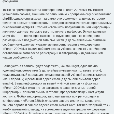
форумами.
Также во время просмотра конференции «Forum.220v.biz» мы можем
установить cookies, внешние по отношению к программному обеспечению
phpBB, однако они выходят за рамки этого документа, целью которого
является рассмотрение страниц, созданных исключительно программным
обеспечением phpBB. Вторым источником получения вашей информации
являются данные, которые вы отправляете на форум. Этими данными
могут быть, но не исчерпываются, следующие данные: сообщения,
размещённые под учётной записью Гостя (в дальнейшем «анонимные
сообщения»), данные, указанные при регистрации в конференции
«Forum.220v.biz» (в дальнейшем «ваша учётная запись») и сообщения,
оставленные вами после регистрации и авторизации (в дальнейшем
«ваши сообщения»).
Ваша учётная запись будет содержать, как минимум, однозначно
идентифицируемое имя (в дальнейшем «ваше имя пользователя»),
индивидуальный пароль для входа под вашей учётной записью (далее
«ваш пароль») и реальный адрес email (в дальнейшем «ваш адрес
email»). Ваша информация из вашей учётной записи на форумах
«Forum.220v.biz» охраняется законами о защите компьютерной
информации, применяемыми в стране, предоставляющей нам услуги
хостинга. Любая информация, запрашиваемая при регистрации в
конференции «Forum.220v.biz», кроме вашего имени пользователя,
вашего пароля и вашего адреса email, может быть как необходимой, так и
необязательной ко вводу, на усмотрение администрации конференции
«Forum.220v.biz». В любом случае у вас есть возможность выбрать, какая