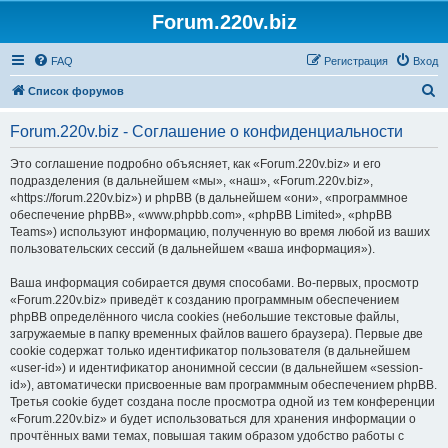
Forum.220v.biz
FAQ
Регистрация
Вход
П
Список форумов
о
Forum.220v.biz - Соглашение о конфиденциальности
и
с
Это соглашение подробно объясняет, как «Forum.220v.biz» и его
подразделения (в дальнейшем «мы», «наш», «Forum.220v.biz»,
к
«https://forum.220v.biz») и phpBB (в дальнейшем «они», «программное
обеспечение phpBB», «www.phpbb.com», «phpBB Limited», «phpBB
Teams») используют информацию, полученную во время любой из ваших
пользовательских сессий (в дальнейшем «ваша информация»).
Ваша информация собирается двумя способами. Во-первых, просмотр
«Forum.220v.biz» приведёт к созданию программным обеспечением
phpBB определённого числа cookies (небольшие текстовые файлы,
загружаемые в папку временных файлов вашего браузера). Первые две
cookie содержат только идентификатор пользователя (в дальнейшем
«user-id») и идентификатор анонимной сессии (в дальнейшем «session-
id»), автоматически присвоенные вам программным обеспечением phpBB.
Третья cookie будет создана после просмотра одной из тем конференции
«Forum.220v.biz» и будет использоваться для хранения информации о
прочтённых вами темах, повышая таким образом удобство работы с