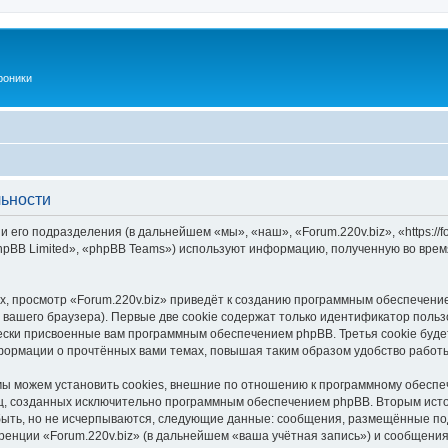
роники
льности
и его подразделения (в дальнейшем «мы», «наш», «Forum.220v.biz», «https://f
pBB Limited», «phpBB Teams») используют информацию, полученную во врем
, просмотр «Forum.220v.biz» приведёт к созданию программным обеспечени
вашего браузера). Первые две cookie содержат только идентификатор польз
чески присвоенные вам программным обеспечением phpBB. Третья cookie буд
нформации о прочтённых вами темах, повышая таким образом удобство работ
мы можем установить cookies, внешние по отношению к программному обеспеч
иц, созданных исключительно программным обеспечением phpBB. Вторым ис
быть, но не исчерпываются, следующие данные: сообщения, размещённые по
ренции «Forum.220v.biz» (в дальнейшем «ваша учётная запись») и сообщения