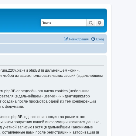
Поиск
Расширенный по
Регистрация
Вход
orum.220v.biz») и phpBB (в дальнейшем «они»,
я любой из ваших пользовательских сессий (в дальнейшем
ем phpBB определённого числа cookies (небольшие
ователя (в дальнейшем «user-id») и идентификатор
ет создана после просмотра одной из тем конференции
ы с форумами.
ению phpBB, однако они выходят за рамки этого
точником получения вашей информации являются данные,
д учётной записью Гостя (в дальнейшем «анонимные
, оставленные вами после регистрации и авторизации (в