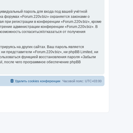
дивидуальный пароль для входа под вашей учётной
на форумах «Forum.220v.biz» охраняется законами о
 при регистрации в конференции «Forum.220v.biz», кроме
мотрение администрации конференции «Forum.220v.biz». В
 возможность согласиться/отказаться от получения
рируясь на других сайтах. Ваш пароль является
 ни представители «Forum.220v.biz», ни phpBB Limited, ни
спользоваться функцией восстановления пароля «Забыли
l, после чего программное обеспечение phpBB
Удалить cookies конференции
Часовой пояс:
UTC+03:00