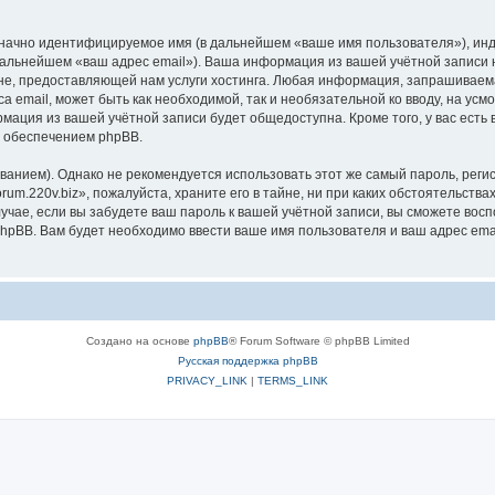
означно идентифицируемое имя (в дальнейшем «ваше имя пользователя»), ин
 дальнейшем «ваш адрес email»). Ваша информация из вашей учётной записи 
, предоставляющей нам услуги хостинга. Любая информация, запрашиваемая
а email, может быть как необходимой, так и необязательной ко вводу, на ус
рмация из вашей учётной записи будет общедоступна. Кроме того, у вас есть
 обеспечением phpBB.
ием). Однако не рекомендуется использовать этот же самый пароль, регист
m.220v.biz», пожалуйста, храните его в тайне, ни при каких обстоятельствах
лучае, если вы забудете ваш пароль к вашей учётной записи, вы сможете во
pBB. Вам будет необходимо ввести ваше имя пользователя и ваш адрес emai
Создано на основе
phpBB
® Forum Software © phpBB Limited
Русская поддержка phpBB
PRIVACY_LINK
|
TERMS_LINK