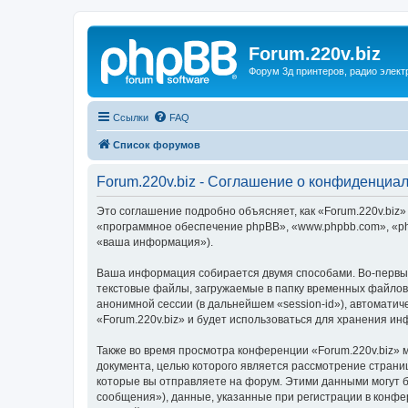
Forum.220v.biz
Форум 3д принтеров, радио элект
Ссылки
FAQ
Список форумов
Forum.220v.biz - Соглашение о конфиденциа
Это соглашение подробно объясняет, как «Forum.220v.biz» 
«программное обеспечение phpBB», «www.phpbb.com», «ph
«ваша информация»).
Ваша информация собирается двумя способами. Во-первых
текстовые файлы, загружаемые в папку временных файлов 
анонимной сессии (в дальнейшем «session-id»), автомати
«Forum.220v.biz» и будет использоваться для хранения и
Также во время просмотра конференции «Forum.220v.biz» 
документа, целью которого является рассмотрение стран
которые вы отправляете на форум. Этими данными могут 
сообщения»), данные, указанные при регистрации в конфе