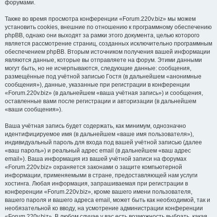
форумами.
Также во время просмотра конференции «Forum.220v.biz» мы можем
установить cookies, внешние по отношению к программному обеспечению
phpBB, однако они выходят за рамки этого документа, целью которого
является рассмотрение страниц, созданных исключительно программным
обеспечением phpBB. Вторым источником получения вашей информации
являются данные, которые вы отправляете на форум. Этими данными
могут быть, но не исчерпываются, следующие данные: сообщения,
размещённые под учётной записью Гостя (в дальнейшем «анонимные
сообщения»), данные, указанные при регистрации в конференции
«Forum.220v.biz» (в дальнейшем «ваша учётная запись») и сообщения,
оставленные вами после регистрации и авторизации (в дальнейшем
«ваши сообщения»).
Ваша учётная запись будет содержать, как минимум, однозначно
идентифицируемое имя (в дальнейшем «ваше имя пользователя»),
индивидуальный пароль для входа под вашей учётной записью (далее
«ваш пароль») и реальный адрес email (в дальнейшем «ваш адрес
email»). Ваша информация из вашей учётной записи на форумах
«Forum.220v.biz» охраняется законами о защите компьютерной
информации, применяемыми в стране, предоставляющей нам услуги
хостинга. Любая информация, запрашиваемая при регистрации в
конференции «Forum.220v.biz», кроме вашего имени пользователя,
вашего пароля и вашего адреса email, может быть как необходимой, так и
необязательной ко вводу, на усмотрение администрации конференции
«Forum.220v.biz». В любом случае у вас есть возможность выбрать, какая