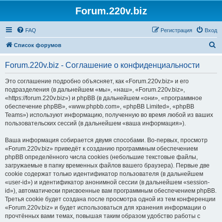
Forum.220v.biz
FAQ
Регистрация
Вход
П
Список форумов
о
Forum.220v.biz - Соглашение о конфиденциальности
и
с
Это соглашение подробно объясняет, как «Forum.220v.biz» и его
подразделения (в дальнейшем «мы», «наш», «Forum.220v.biz»,
к
«https://forum.220v.biz») и phpBB (в дальнейшем «они», «программное
обеспечение phpBB», «www.phpbb.com», «phpBB Limited», «phpBB
Teams») используют информацию, полученную во время любой из ваших
пользовательских сессий (в дальнейшем «ваша информация»).
Ваша информация собирается двумя способами. Во-первых, просмотр
«Forum.220v.biz» приведёт к созданию программным обеспечением
phpBB определённого числа cookies (небольшие текстовые файлы,
загружаемые в папку временных файлов вашего браузера). Первые две
cookie содержат только идентификатор пользователя (в дальнейшем
«user-id») и идентификатор анонимной сессии (в дальнейшем «session-
id»), автоматически присвоенные вам программным обеспечением phpBB.
Третья cookie будет создана после просмотра одной из тем конференции
«Forum.220v.biz» и будет использоваться для хранения информации о
прочтённых вами темах, повышая таким образом удобство работы с