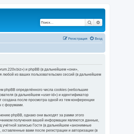
Поиск
Расширенный по
Регистрация
Вход
orum.220v.biz») и phpBB (в дальнейшем «они»,
я любой из ваших пользовательских сессий (в дальнейшем
ем phpBB определённого числа cookies (небольшие
ователя (в дальнейшем «user-id») и идентификатор
ет создана после просмотра одной из тем конференции
ы с форумами.
ению phpBB, однако они выходят за рамки этого
точником получения вашей информации являются данные,
д учётной записью Гостя (в дальнейшем «анонимные
, оставленные вами после регистрации и авторизации (в