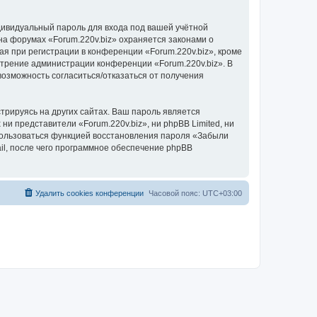
дивидуальный пароль для входа под вашей учётной
на форумах «Forum.220v.biz» охраняется законами о
 при регистрации в конференции «Forum.220v.biz», кроме
мотрение администрации конференции «Forum.220v.biz». В
 возможность согласиться/отказаться от получения
рируясь на других сайтах. Ваш пароль является
 ни представители «Forum.220v.biz», ни phpBB Limited, ни
спользоваться функцией восстановления пароля «Забыли
l, после чего программное обеспечение phpBB
Удалить cookies конференции
Часовой пояс:
UTC+03:00