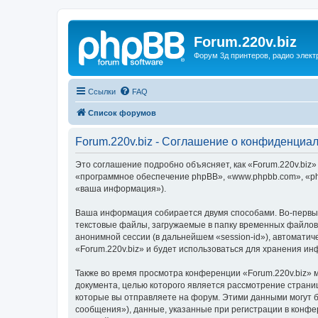
Forum.220v.biz
Форум 3д принтеров, радио элект
Ссылки
FAQ
Список форумов
Forum.220v.biz - Соглашение о конфиденциа
Это соглашение подробно объясняет, как «Forum.220v.biz» 
«программное обеспечение phpBB», «www.phpbb.com», «ph
«ваша информация»).
Ваша информация собирается двумя способами. Во-первых
текстовые файлы, загружаемые в папку временных файлов 
анонимной сессии (в дальнейшем «session-id»), автомати
«Forum.220v.biz» и будет использоваться для хранения и
Также во время просмотра конференции «Forum.220v.biz» 
документа, целью которого является рассмотрение стран
которые вы отправляете на форум. Этими данными могут 
сообщения»), данные, указанные при регистрации в конфе