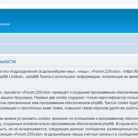
роники
льности
и его подразделения (в дальнейшем «мы», «наш», «Forum.220v.biz», «https://f
pBB Limited», «phpBB Teams») используют информацию, полученную во врем
, просмотр «Forum.220v.biz» приведёт к созданию программным обеспечени
вашего браузера). Первые две cookie содержат только идентификатор польз
чески присвоенные вам программным обеспечением phpBB. Третья cookie буд
нформации о прочтённых вами темах, повышая таким образом удобство работ
мы можем установить cookies, внешние по отношению к программному обеспеч
иц, созданных исключительно программным обеспечением phpBB. Вторым ис
быть, но не исчерпываются, следующие данные: сообщения, размещённые по
ренции «Forum.220v.biz» (в дальнейшем «ваша учётная запись») и сообщения