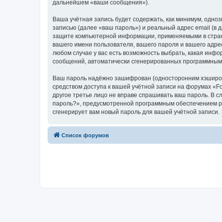
дальнейшем «ваши сообщения»).
Ваша учётная запись будет содержать, как минимум, одн
записью (далее «ваш пароль») и реальный адрес email (в
защите компьютерной информации, применяемыми в стране
вашего имени пользователя, вашего пароля и вашего адрес
любом случае у вас есть возможность выбрать, какая инфо
сообщений, автоматически сгенерированных программным
Ваш пароль надёжно зашифрован (односторонним хэширован
средством доступа к вашей учётной записи на форумах «Foru
другое третье лицо не вправе спрашивать ваш пароль. В с
пароль?», предусмотренной программным обеспечением ph
сгенерирует вам новый пароль для вашей учётной записи.
Список форумов