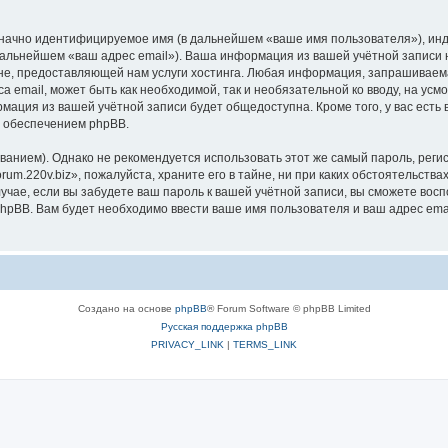
означно идентифицируемое имя (в дальнейшем «ваше имя пользователя»), ин
 дальнейшем «ваш адрес email»). Ваша информация из вашей учётной записи 
, предоставляющей нам услуги хостинга. Любая информация, запрашиваемая
а email, может быть как необходимой, так и необязательной ко вводу, на ус
рмация из вашей учётной записи будет общедоступна. Кроме того, у вас есть
 обеспечением phpBB.
ием). Однако не рекомендуется использовать этот же самый пароль, регист
m.220v.biz», пожалуйста, храните его в тайне, ни при каких обстоятельствах
лучае, если вы забудете ваш пароль к вашей учётной записи, вы сможете во
pBB. Вам будет необходимо ввести ваше имя пользователя и ваш адрес emai
Создано на основе
phpBB
® Forum Software © phpBB Limited
Русская поддержка phpBB
PRIVACY_LINK
|
TERMS_LINK