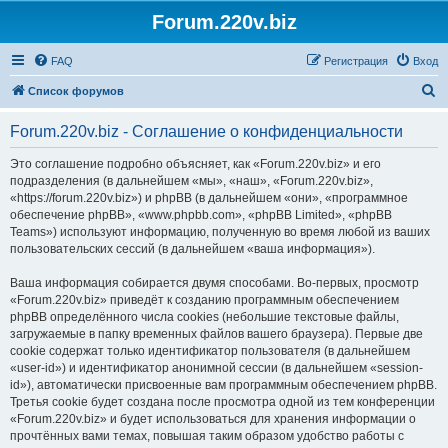
Forum.220v.biz
FAQ
Регистрация
Вход
П
Список форумов
о
Forum.220v.biz - Соглашение о конфиденциальности
и
с
Это соглашение подробно объясняет, как «Forum.220v.biz» и его
подразделения (в дальнейшем «мы», «наш», «Forum.220v.biz»,
к
«https://forum.220v.biz») и phpBB (в дальнейшем «они», «программное
обеспечение phpBB», «www.phpbb.com», «phpBB Limited», «phpBB
Teams») используют информацию, полученную во время любой из ваших
пользовательских сессий (в дальнейшем «ваша информация»).
Ваша информация собирается двумя способами. Во-первых, просмотр
«Forum.220v.biz» приведёт к созданию программным обеспечением
phpBB определённого числа cookies (небольшие текстовые файлы,
загружаемые в папку временных файлов вашего браузера). Первые две
cookie содержат только идентификатор пользователя (в дальнейшем
«user-id») и идентификатор анонимной сессии (в дальнейшем «session-
id»), автоматически присвоенные вам программным обеспечением phpBB.
Третья cookie будет создана после просмотра одной из тем конференции
«Forum.220v.biz» и будет использоваться для хранения информации о
прочтённых вами темах, повышая таким образом удобство работы с