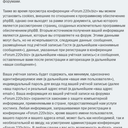
форумами.
Также во время просмотра конференции «Forum.220v.biz» мы можем
установить cookies, внешние по отношению к программному обеспечению
phpBB, однако они выходят за рамки этого документа, целью которого
является рассмотрение страниц, созданных исключительно программным
обеспечением phpBB. Вторым источником получения вашей информации
являются данные, которые вы отправляете на форум. Этими данными
могут быть, но не исчерпываются, следующие данные: сообщения,
размещённые под учётной записью Гостя (в дальнейшем «анонимные
сообщения»), данные, указанные при регистрации в конференции
«Forum.220v.biz» (в дальнейшем «ваша учётная запись») и сообщения,
оставленные вами после регистрации и авторизации (в дальнейшем
«ваши сообщения»).
Ваша учётная запись будет содержать, как минимум, однозначно
идентифицируемое имя (в дальнейшем «ваше имя пользователя»),
индивидуальный пароль для входа под вашей учётной записью (далее
«ваш пароль») и реальный адрес email (в дальнейшем «ваш адрес
email»). Ваша информация из вашей учётной записи на форумах
«Forum.220v.biz» охраняется законами о защите компьютерной
информации, применяемыми в стране, предоставляющей нам услуги
хостинга. Любая информация, запрашиваемая при регистрации в
конференции «Forum.220v.biz», кроме вашего имени пользователя,
вашего пароля и вашего адреса email, может быть как необходимой, так и
необязательной ко вводу, на усмотрение администрации конференции
«Forum.220v.biz». В любом случае у вас есть возможность выбрать, какая