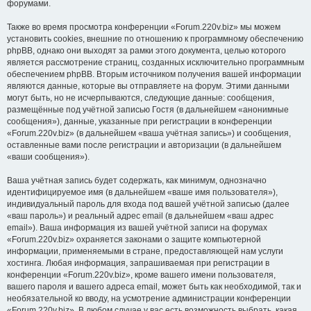
форумами.
Также во время просмотра конференции «Forum.220v.biz» мы можем
установить cookies, внешние по отношению к программному обеспечению
phpBB, однако они выходят за рамки этого документа, целью которого
является рассмотрение страниц, созданных исключительно программным
обеспечением phpBB. Вторым источником получения вашей информации
являются данные, которые вы отправляете на форум. Этими данными
могут быть, но не исчерпываются, следующие данные: сообщения,
размещённые под учётной записью Гостя (в дальнейшем «анонимные
сообщения»), данные, указанные при регистрации в конференции
«Forum.220v.biz» (в дальнейшем «ваша учётная запись») и сообщения,
оставленные вами после регистрации и авторизации (в дальнейшем
«ваши сообщения»).
Ваша учётная запись будет содержать, как минимум, однозначно
идентифицируемое имя (в дальнейшем «ваше имя пользователя»),
индивидуальный пароль для входа под вашей учётной записью (далее
«ваш пароль») и реальный адрес email (в дальнейшем «ваш адрес
email»). Ваша информация из вашей учётной записи на форумах
«Forum.220v.biz» охраняется законами о защите компьютерной
информации, применяемыми в стране, предоставляющей нам услуги
хостинга. Любая информация, запрашиваемая при регистрации в
конференции «Forum.220v.biz», кроме вашего имени пользователя,
вашего пароля и вашего адреса email, может быть как необходимой, так и
необязательной ко вводу, на усмотрение администрации конференции
«Forum.220v.biz». В любом случае у вас есть возможность выбрать, какая