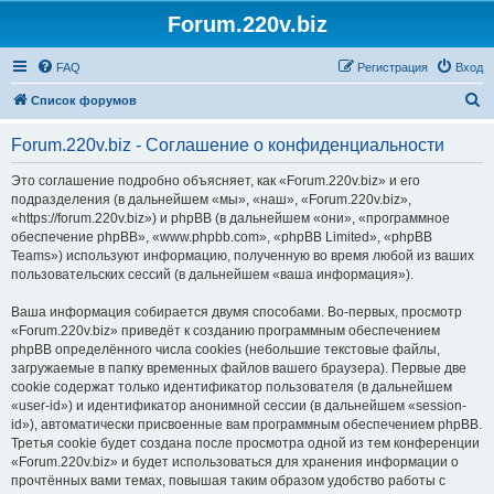
Forum.220v.biz
FAQ
Регистрация
Вход
П
Список форумов
о
Forum.220v.biz - Соглашение о конфиденциальности
и
с
Это соглашение подробно объясняет, как «Forum.220v.biz» и его
подразделения (в дальнейшем «мы», «наш», «Forum.220v.biz»,
к
«https://forum.220v.biz») и phpBB (в дальнейшем «они», «программное
обеспечение phpBB», «www.phpbb.com», «phpBB Limited», «phpBB
Teams») используют информацию, полученную во время любой из ваших
пользовательских сессий (в дальнейшем «ваша информация»).
Ваша информация собирается двумя способами. Во-первых, просмотр
«Forum.220v.biz» приведёт к созданию программным обеспечением
phpBB определённого числа cookies (небольшие текстовые файлы,
загружаемые в папку временных файлов вашего браузера). Первые две
cookie содержат только идентификатор пользователя (в дальнейшем
«user-id») и идентификатор анонимной сессии (в дальнейшем «session-
id»), автоматически присвоенные вам программным обеспечением phpBB.
Третья cookie будет создана после просмотра одной из тем конференции
«Forum.220v.biz» и будет использоваться для хранения информации о
прочтённых вами темах, повышая таким образом удобство работы с