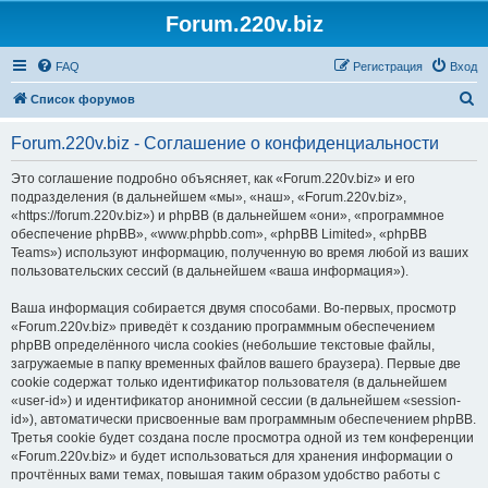
Forum.220v.biz
FAQ
Регистрация
Вход
П
Список форумов
о
Forum.220v.biz - Соглашение о конфиденциальности
и
с
Это соглашение подробно объясняет, как «Forum.220v.biz» и его
подразделения (в дальнейшем «мы», «наш», «Forum.220v.biz»,
к
«https://forum.220v.biz») и phpBB (в дальнейшем «они», «программное
обеспечение phpBB», «www.phpbb.com», «phpBB Limited», «phpBB
Teams») используют информацию, полученную во время любой из ваших
пользовательских сессий (в дальнейшем «ваша информация»).
Ваша информация собирается двумя способами. Во-первых, просмотр
«Forum.220v.biz» приведёт к созданию программным обеспечением
phpBB определённого числа cookies (небольшие текстовые файлы,
загружаемые в папку временных файлов вашего браузера). Первые две
cookie содержат только идентификатор пользователя (в дальнейшем
«user-id») и идентификатор анонимной сессии (в дальнейшем «session-
id»), автоматически присвоенные вам программным обеспечением phpBB.
Третья cookie будет создана после просмотра одной из тем конференции
«Forum.220v.biz» и будет использоваться для хранения информации о
прочтённых вами темах, повышая таким образом удобство работы с