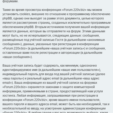
форумами.
Также во время просмотра конференции «Forum.220v.biz» мы можем
установить cookies, внешние по отношению к программному обеспечению
phpBB, однако они выходят за рамки этого документа, целью которого
является рассмотрение страниц, созданных исключительно программным
обеспечением phpBB. Вторым источником получения вашей информации
являются данные, которые вы отправляете на форум. Этими данными
могут быть, но не исчерпываются, следующие данные: сообщения,
размещённые под учётной записью Гостя (в дальнейшем «анонимные
сообщения»), данные, указанные при регистрации в конференции
«Forum.220v.biz» (в дальнейшем «ваша учётная запись») и сообщения,
оставленные вами после регистрации и авторизации (в дальнейшем
«ваши сообщения»).
Ваша учётная запись будет содержать, как минимум, однозначно
идентифицируемое имя (в дальнейшем «ваше имя пользователя»),
индивидуальный пароль для входа под вашей учётной записью (далее
«ваш пароль») и реальный адрес email (в дальнейшем «ваш адрес
email»). Ваша информация из вашей учётной записи на форумах
«Forum.220v.biz» охраняется законами о защите компьютерной
информации, применяемыми в стране, предоставляющей нам услуги
хостинга. Любая информация, запрашиваемая при регистрации в
конференции «Forum.220v.biz», кроме вашего имени пользователя,
вашего пароля и вашего адреса email, может быть как необходимой, так и
необязательной ко вводу, на усмотрение администрации конференции
«Forum.220v.biz». В любом случае у вас есть возможность выбрать, какая