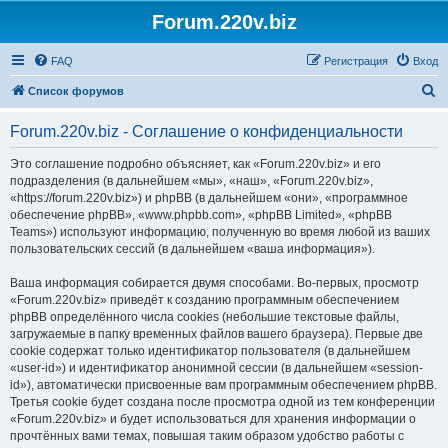
Forum.220v.biz
FAQ
Регистрация
Вход
П
Список форумов
о
Forum.220v.biz - Соглашение о конфиденциальности
и
с
Это соглашение подробно объясняет, как «Forum.220v.biz» и его
подразделения (в дальнейшем «мы», «наш», «Forum.220v.biz»,
к
«https://forum.220v.biz») и phpBB (в дальнейшем «они», «программное
обеспечение phpBB», «www.phpbb.com», «phpBB Limited», «phpBB
Teams») используют информацию, полученную во время любой из ваших
пользовательских сессий (в дальнейшем «ваша информация»).
Ваша информация собирается двумя способами. Во-первых, просмотр
«Forum.220v.biz» приведёт к созданию программным обеспечением
phpBB определённого числа cookies (небольшие текстовые файлы,
загружаемые в папку временных файлов вашего браузера). Первые две
cookie содержат только идентификатор пользователя (в дальнейшем
«user-id») и идентификатор анонимной сессии (в дальнейшем «session-
id»), автоматически присвоенные вам программным обеспечением phpBB.
Третья cookie будет создана после просмотра одной из тем конференции
«Forum.220v.biz» и будет использоваться для хранения информации о
прочтённых вами темах, повышая таким образом удобство работы с