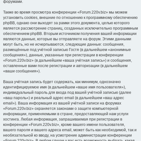
форумами.
Также во время просмотра конференции «Forum.220v.biz» мы можем
установить cookies, внешние по отношению к программному обеспечению
phpBB, однако они выходят за рамки этого документа, целью которого
является рассмотрение страниц, созданных исключительно программным
обеспечением phpBB. Вторым источником получения вашей информации
являются данные, которые вы отправляете на форум. Этими данными
могут быть, но не исчерпываются, следующие данные: сообщения,
размещённые под учётной записью Гостя (в дальнейшем «анонимные
сообщения»), данные, указанные при регистрации в конференции
«Forum.220v.biz» (в дальнейшем «ваша учётная запись») и сообщения,
оставленные вами после регистрации и авторизации (в дальнейшем
«ваши сообщения»).
Ваша учётная запись будет содержать, как минимум, однозначно
идентифицируемое имя (в дальнейшем «ваше имя пользователя»),
индивидуальный пароль для входа под вашей учётной записью (далее
«ваш пароль») и реальный адрес email (в дальнейшем «ваш адрес
email»). Ваша информация из вашей учётной записи на форумах
«Forum.220v.biz» охраняется законами о защите компьютерной
информации, применяемыми в стране, предоставляющей нам услуги
хостинга. Любая информация, запрашиваемая при регистрации в
конференции «Forum.220v.biz», кроме вашего имени пользователя,
вашего пароля и вашего адреса email, может быть как необходимой, так и
необязательной ко вводу, на усмотрение администрации конференции
«Forum.220v.biz». В любом случае у вас есть возможность выбрать, какая