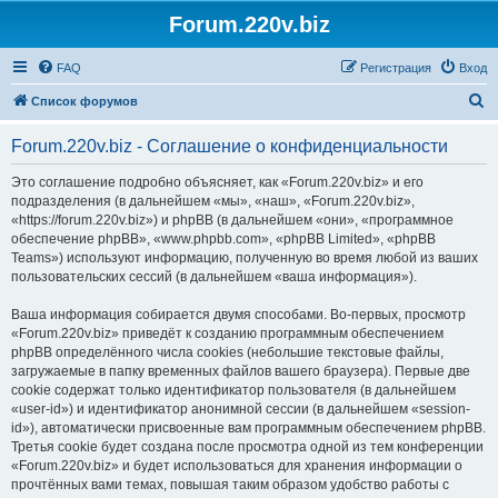
Forum.220v.biz
FAQ
Регистрация
Вход
П
Список форумов
о
Forum.220v.biz - Соглашение о конфиденциальности
и
с
Это соглашение подробно объясняет, как «Forum.220v.biz» и его
подразделения (в дальнейшем «мы», «наш», «Forum.220v.biz»,
к
«https://forum.220v.biz») и phpBB (в дальнейшем «они», «программное
обеспечение phpBB», «www.phpbb.com», «phpBB Limited», «phpBB
Teams») используют информацию, полученную во время любой из ваших
пользовательских сессий (в дальнейшем «ваша информация»).
Ваша информация собирается двумя способами. Во-первых, просмотр
«Forum.220v.biz» приведёт к созданию программным обеспечением
phpBB определённого числа cookies (небольшие текстовые файлы,
загружаемые в папку временных файлов вашего браузера). Первые две
cookie содержат только идентификатор пользователя (в дальнейшем
«user-id») и идентификатор анонимной сессии (в дальнейшем «session-
id»), автоматически присвоенные вам программным обеспечением phpBB.
Третья cookie будет создана после просмотра одной из тем конференции
«Forum.220v.biz» и будет использоваться для хранения информации о
прочтённых вами темах, повышая таким образом удобство работы с