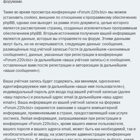
форумами.
Также во время просмотра конференции «Forum.220v.biz» мы можем
установить cookies, внешние по отношению к программному обеспечению
phpBB, однако они выходят за рамки этого документа, целью которого
является рассмотрение страниц, созданных исключительно программным
обеспечением phpBB. Вторым источником получения вашей информации
являются данные, которые вы отправляете на форум. Этими данными
могут быть, но не исчерпываются, следующие данные: сообщения,
размещённые под учётной записью Гостя (в дальнейшем «анонимные
сообщения»), данные, указанные при регистрации в конференции
«Forum.220v.biz» (в дальнейшем «ваша учётная запись») и сообщения,
оставленные вами после регистрации и авторизации (в дальнейшем
«ваши сообщения»).
Ваша учётная запись будет содержать, как минимум, однозначно
идентифицируемое имя (в дальнейшем «ваше имя пользователя»),
индивидуальный пароль для входа под вашей учётной записью (далее
«ваш пароль») и реальный адрес email (в дальнейшем «ваш адрес
email»). Ваша информация из вашей учётной записи на форумах
«Forum.220v.biz» охраняется законами о защите компьютерной
информации, применяемыми в стране, предоставляющей нам услуги
хостинга. Любая информация, запрашиваемая при регистрации в
конференции «Forum.220v.biz», кроме вашего имени пользователя,
вашего пароля и вашего адреса email, может быть как необходимой, так и
необязательной ко вводу, на усмотрение администрации конференции
«Forum.220v.biz». В любом случае у вас есть возможность выбрать, какая