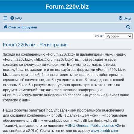
Forum.220v.biz
FAQ
Вход
П
Список форумов
о
Язык:
и
Forum.220v.biz - Регистрация
с
Заходя на конференцию «Forum.220v.biz» (в дальнейшем «мы», «наш»,
к
«Forum.220v.biz», «https://forum.220v.biz»), вы подтверждаете своё
согласие со следующими условиями. Если вы не согласны с ними,
пожалуйста, не заходите и не пользуйтесь форумами «Forum.220v.biz».
Мы оставляем за собой право изменять эти правила в любое время и
сделаем всё возможное, чтобы уведомить вас об этом, однако с вашей
стороны было бы разумным регулярно просматривать этот текст на
предмет изменений, так как использование конференции
«Forum.220v.biz» после обновления/исправления условий означает ваше
согласие с ними.
Наши форумы работают под управлением программного обеспечения
для создания конференций phpBB (в дальнейшем «они», «программное
обеспечение phpBB», «www.phpbb.com», «phpBB Limited», «phpBB
Teams»), выпущенного по лицензии «
GNU General Public License v2
» (в
дальнейшем «GPL»). Скачать его можно по адресу
www.phpbb.com
.