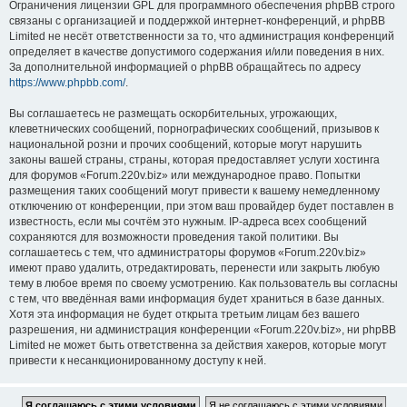
Ограничения лицензии GPL для программного обеспечения phpBB строго
связаны с организацией и поддержкой интернет-конференций, и phpBB
Limited не несёт ответственности за то, что администрация конференций
определяет в качестве допустимого содержания и/или поведения в них.
За дополнительной информацией о phpBB обращайтесь по адресу
https://www.phpbb.com/
.
Вы соглашаетесь не размещать оскорбительных, угрожающих,
клеветнических сообщений, порнографических сообщений, призывов к
национальной розни и прочих сообщений, которые могут нарушить
законы вашей страны, страны, которая предоставляет услуги хостинга
для форумов «Forum.220v.biz» или международное право. Попытки
размещения таких сообщений могут привести к вашему немедленному
отключению от конференции, при этом ваш провайдер будет поставлен в
известность, если мы сочтём это нужным. IP-адреса всех сообщений
сохраняются для возможности проведения такой политики. Вы
соглашаетесь с тем, что администраторы форумов «Forum.220v.biz»
имеют право удалить, отредактировать, перенести или закрыть любую
тему в любое время по своему усмотрению. Как пользователь вы согласны
с тем, что введённая вами информация будет храниться в базе данных.
Хотя эта информация не будет открыта третьим лицам без вашего
разрешения, ни администрация конференции «Forum.220v.biz», ни phpBB
Limited не может быть ответственна за действия хакеров, которые могут
привести к несанкционированному доступу к ней.