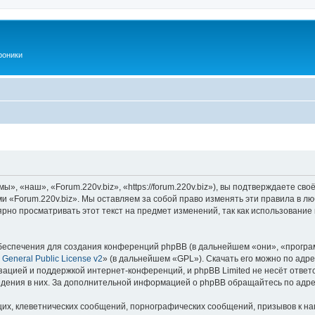
роники
», «наш», «Forum.220v.biz», «https://forum.220v.biz»), вы подтверждаете св
ми «Forum.220v.biz». Мы оставляем за собой право изменять эти правила в л
рно просматривать этот текст на предмет изменений, так как использование
еспечения для создания конференций phpBB (в дальнейшем «они», «програ
General Public License v2
» (в дальнейшем «GPL»). Скачать его можно по адр
зацией и поддержкой интернет-конференций, и phpBB Limited не несёт ответ
ведения в них. За дополнительной информацией о phpBB обращайтесь по адр
их, клеветнических сообщений, порнографических сообщений, призывов к на