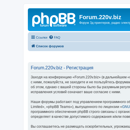
Forum.220v.biz
Форум 3д принтеров, радио элект
Ссылки
FAQ
Список форумов
Forum.220v.biz - Регистрация
Заходя на конференцию «Forum.220v.biz» (в дальнейшем «мы
с ними, пожалуйста, не заходите и не пользуйтесь форума
об этом, однако с вашей стороны было бы разумным регуля
исправления условий означает ваше согласие с ними.
Наши форумы работают под управлением программного об
Limited», «phpBB Teams»), выпущенного по лицензии «
GNU 
программного обеспечения phpBB строго связаны с органи
определяет в качестве допустимого содержания и/или по
Вы соглашаетесь не размещать оскорбительных, угрожающ