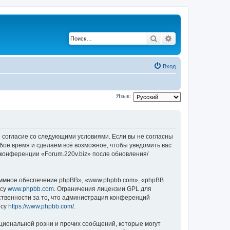
Поиск
Расширенный по
Вход
Язык:
оё согласие со следующими условиями. Если вы не согласны
юбое время и сделаем всё возможное, чтобы уведомить вас
 конференции «Forum.220v.biz» после обновления/
ммное обеспечение phpBB», «www.phpbb.com», «phpBB
есу
www.phpbb.com
. Ограничения лицензии GPL для
ственности за то, что администрация конференций
есу
https://www.phpbb.com/
.
циональной розни и прочих сообщений, которые могут