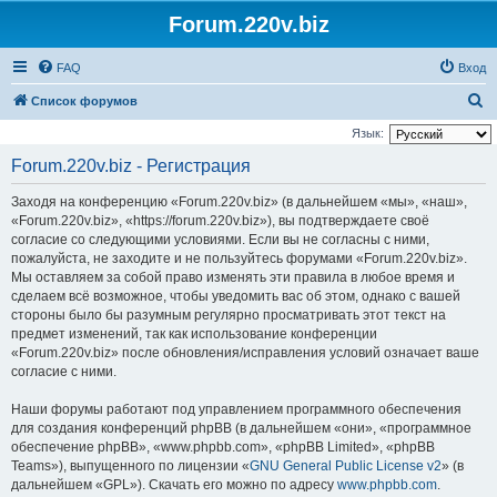
Forum.220v.biz
FAQ
Вход
П
Список форумов
о
Язык:
и
Forum.220v.biz - Регистрация
с
Заходя на конференцию «Forum.220v.biz» (в дальнейшем «мы», «наш»,
к
«Forum.220v.biz», «https://forum.220v.biz»), вы подтверждаете своё
согласие со следующими условиями. Если вы не согласны с ними,
пожалуйста, не заходите и не пользуйтесь форумами «Forum.220v.biz».
Мы оставляем за собой право изменять эти правила в любое время и
сделаем всё возможное, чтобы уведомить вас об этом, однако с вашей
стороны было бы разумным регулярно просматривать этот текст на
предмет изменений, так как использование конференции
«Forum.220v.biz» после обновления/исправления условий означает ваше
согласие с ними.
Наши форумы работают под управлением программного обеспечения
для создания конференций phpBB (в дальнейшем «они», «программное
обеспечение phpBB», «www.phpbb.com», «phpBB Limited», «phpBB
Teams»), выпущенного по лицензии «
GNU General Public License v2
» (в
дальнейшем «GPL»). Скачать его можно по адресу
www.phpbb.com
.