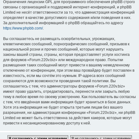
Ограничения лицензии GPL для программного обеспечения phpBB строго
связаны с организацией и поддержкой интернет-конференций, и phpBB
Limited не несёт ответственности за то, что администрация конференций
определяет в качестве допустимого содержания и/или поведения в них.
За дополнительной информацией о phpBB обращайтесь по адресу
https://www.phpbb.com/
.
Вы соглашаетесь не размещать оскорбительных, угрожающих,
клеветнических сообщений, порнографических сообщений, призывов к
национальной розни и прочих сообщений, которые могут нарушить
законы вашей страны, страны, которая предоставляет услуги хостинга
для форумов «Forum.220v.biz» или международное право. Попытки
размещения таких сообщений могут привести к вашему немедленному
отключению от конференции, при этом ваш провайдер будет поставлен в
известность, если мы сочтём это нужным. IP-адреса всех сообщений
сохраняются для возможности проведения такой политики. Вы
соглашаетесь с тем, что администраторы форумов «Forum.220v.biz»
имеют право удалить, отредактировать, перенести или закрыть любую
тему в любое время по своему усмотрению. Как пользователь вы согласны
с тем, что введённая вами информация будет храниться в базе данных.
Хотя эта информация не будет открыта третьим лицам без вашего
разрешения, ни администрация конференции «Forum.220v.biz», ни phpBB
Limited не может быть ответственна за действия хакеров, которые могут
привести к несанкционированному доступу к ней.