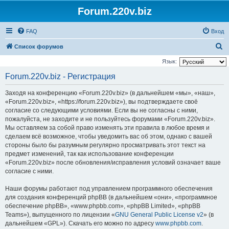
Forum.220v.biz
FAQ
Вход
П
Список форумов
о
Язык:
и
Forum.220v.biz - Регистрация
с
Заходя на конференцию «Forum.220v.biz» (в дальнейшем «мы», «наш»,
к
«Forum.220v.biz», «https://forum.220v.biz»), вы подтверждаете своё
согласие со следующими условиями. Если вы не согласны с ними,
пожалуйста, не заходите и не пользуйтесь форумами «Forum.220v.biz».
Мы оставляем за собой право изменять эти правила в любое время и
сделаем всё возможное, чтобы уведомить вас об этом, однако с вашей
стороны было бы разумным регулярно просматривать этот текст на
предмет изменений, так как использование конференции
«Forum.220v.biz» после обновления/исправления условий означает ваше
согласие с ними.
Наши форумы работают под управлением программного обеспечения
для создания конференций phpBB (в дальнейшем «они», «программное
обеспечение phpBB», «www.phpbb.com», «phpBB Limited», «phpBB
Teams»), выпущенного по лицензии «
GNU General Public License v2
» (в
дальнейшем «GPL»). Скачать его можно по адресу
www.phpbb.com
.