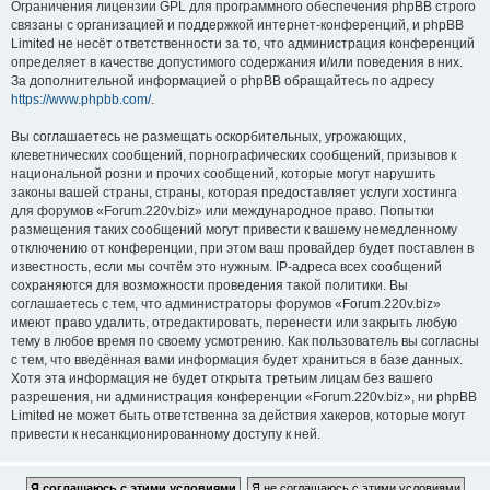
Ограничения лицензии GPL для программного обеспечения phpBB строго
связаны с организацией и поддержкой интернет-конференций, и phpBB
Limited не несёт ответственности за то, что администрация конференций
определяет в качестве допустимого содержания и/или поведения в них.
За дополнительной информацией о phpBB обращайтесь по адресу
https://www.phpbb.com/
.
Вы соглашаетесь не размещать оскорбительных, угрожающих,
клеветнических сообщений, порнографических сообщений, призывов к
национальной розни и прочих сообщений, которые могут нарушить
законы вашей страны, страны, которая предоставляет услуги хостинга
для форумов «Forum.220v.biz» или международное право. Попытки
размещения таких сообщений могут привести к вашему немедленному
отключению от конференции, при этом ваш провайдер будет поставлен в
известность, если мы сочтём это нужным. IP-адреса всех сообщений
сохраняются для возможности проведения такой политики. Вы
соглашаетесь с тем, что администраторы форумов «Forum.220v.biz»
имеют право удалить, отредактировать, перенести или закрыть любую
тему в любое время по своему усмотрению. Как пользователь вы согласны
с тем, что введённая вами информация будет храниться в базе данных.
Хотя эта информация не будет открыта третьим лицам без вашего
разрешения, ни администрация конференции «Forum.220v.biz», ни phpBB
Limited не может быть ответственна за действия хакеров, которые могут
привести к несанкционированному доступу к ней.