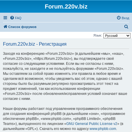
Forum.220v.biz
FAQ
Вход
П
Список форумов
о
Язык:
и
Forum.220v.biz - Регистрация
с
Заходя на конференцию «Forum.220v.biz» (в дальнейшем «мы», «наш»,
к
«Forum.220v.biz», «https://forum.220v.biz»), вы подтверждаете своё
согласие со следующими условиями. Если вы не согласны с ними,
пожалуйста, не заходите и не пользуйтесь форумами «Forum.220v.biz».
Мы оставляем за собой право изменять эти правила в любое время и
сделаем всё возможное, чтобы уведомить вас об этом, однако с вашей
стороны было бы разумным регулярно просматривать этот текст на
предмет изменений, так как использование конференции
«Forum.220v.biz» после обновления/исправления условий означает ваше
согласие с ними.
Наши форумы работают под управлением программного обеспечения
для создания конференций phpBB (в дальнейшем «они», «программное
обеспечение phpBB», «www.phpbb.com», «phpBB Limited», «phpBB
Teams»), выпущенного по лицензии «
GNU General Public License v2
» (в
дальнейшем «GPL»). Скачать его можно по адресу
www.phpbb.com
.