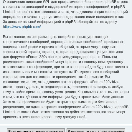
Ограничения лицензии GPL для программного обеспечения phpBB строго
связаны с организацией и поддержкой интернет-конференций, и phpBB
Limited не несёт ответственности за то, что администрация конференций
определяет в качестве допустимого содержания и/или поведения в них.
За дополнительной информацией о phpBB обращайтесь по адресу
https://www.phpbb.com/
.
Вы соглашаетесь не размещать оскорбительных, угрожающих,
клеветнических сообщений, порнографических сообщений, призывов к
национальной розни и прочих сообщений, которые могут нарушить
законы вашей страны, страны, которая предоставляет услуги хостинга
для форумов «Forum.220v.biz» или международное право. Попытки
размещения таких сообщений могут привести к вашему немедленному
отключению от конференции, при этом ваш провайдер будет поставлен в
известность, если мы сочтём это нужным. IP-адреса всех сообщений
сохраняются для возможности проведения такой политики. Вы
соглашаетесь с тем, что администраторы форумов «Forum.220v.biz»
имеют право удалить, отредактировать, перенести или закрыть любую
тему в любое время по своему усмотрению. Как пользователь вы согласны
с тем, что введённая вами информация будет храниться в базе данных.
Хотя эта информация не будет открыта третьим лицам без вашего
разрешения, ни администрация конференции «Forum.220v.biz», ни phpBB
Limited не может быть ответственна за действия хакеров, которые могут
привести к несанкционированному доступу к ней.