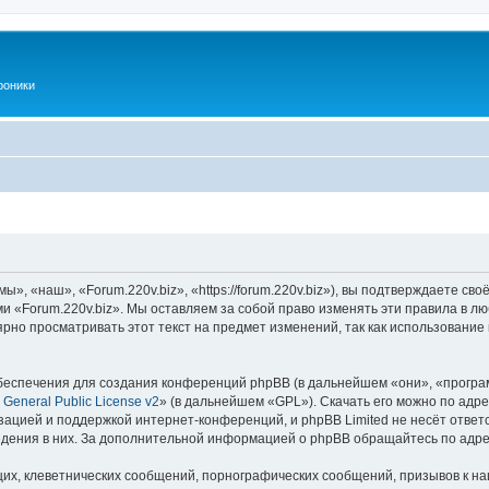
роники
», «наш», «Forum.220v.biz», «https://forum.220v.biz»), вы подтверждаете св
ми «Forum.220v.biz». Мы оставляем за собой право изменять эти правила в л
рно просматривать этот текст на предмет изменений, так как использование
еспечения для создания конференций phpBB (в дальнейшем «они», «програ
General Public License v2
» (в дальнейшем «GPL»). Скачать его можно по адр
зацией и поддержкой интернет-конференций, и phpBB Limited не несёт ответ
ведения в них. За дополнительной информацией о phpBB обращайтесь по адр
их, клеветнических сообщений, порнографических сообщений, призывов к на