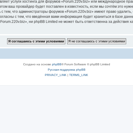
вляет услуги хостинга для форумов «Forum.220v.biz» или международное пр
том ваш провайдер будет поставлен в известность, если мы сочтём это нужн
 с тем, что администраторы форумов «Forum.220v.biz» имеют право удалить, 
согласны с тем, что введённая вами информация будет храниться в базе дан
rum.220v.biz», ни phpBB Limited не может быть ответственна за действия х
Создано на основе
phpBB
® Forum Software © phpBB Limited
Русская поддержка phpBB
PRIVACY_LINK
|
TERMS_LINK