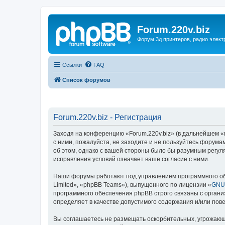
Forum.220v.biz
Форум 3д принтеров, радио элект
Ссылки
FAQ
Список форумов
Forum.220v.biz - Регистрация
Заходя на конференцию «Forum.220v.biz» (в дальнейшем «мы
с ними, пожалуйста, не заходите и не пользуйтесь форума
об этом, однако с вашей стороны было бы разумным регуля
исправления условий означает ваше согласие с ними.
Наши форумы работают под управлением программного об
Limited», «phpBB Teams»), выпущенного по лицензии «
GNU 
программного обеспечения phpBB строго связаны с органи
определяет в качестве допустимого содержания и/или по
Вы соглашаетесь не размещать оскорбительных, угрожающ