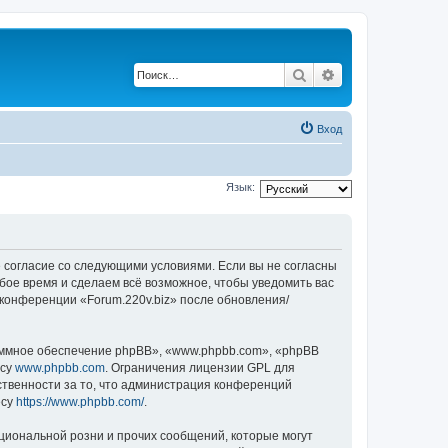
Поиск
Расширенный по
Вход
Язык:
оё согласие со следующими условиями. Если вы не согласны
юбое время и сделаем всё возможное, чтобы уведомить вас
 конференции «Forum.220v.biz» после обновления/
ммное обеспечение phpBB», «www.phpbb.com», «phpBB
есу
www.phpbb.com
. Ограничения лицензии GPL для
ственности за то, что администрация конференций
есу
https://www.phpbb.com/
.
циональной розни и прочих сообщений, которые могут