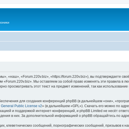
роники
», «наш», «Forum.220v.biz», «https://forum.220v.biz»), вы подтверждаете св
ми «Forum.220v.biz». Мы оставляем за собой право изменять эти правила в л
рно просматривать этот текст на предмет изменений, так как использование
еспечения для создания конференций phpBB (в дальнейшем «они», «програ
General Public License v2
» (в дальнейшем «GPL»). Скачать его можно по адр
зацией и поддержкой интернет-конференций, и phpBB Limited не несёт ответ
ведения в них. За дополнительной информацией о phpBB обращайтесь по адр
их, клеветнических сообщений, порнографических сообщений, призывов к на