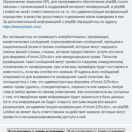
Ограничения лицензии GPL для программного обеспечения phpBB строго
связаны с организацией и поддержкой интернет-конференций, и phpBB
Limited не несёт ответственности за то, что администрация конференций
определяет в качестве допустимого содержания и/или поведения в них.
За дополнительной информацией о phpBB обращайтесь по адресу
https://www.phpbb.com/
.
Вы соглашаетесь не размещать оскорбительных, угрожающих,
клеветнических сообщений, порнографических сообщений, призывов к
национальной розни и прочих сообщений, которые могут нарушить
законы вашей страны, страны, которая предоставляет услуги хостинга
для форумов «Forum.220v.biz» или международное право. Попытки
размещения таких сообщений могут привести к вашему немедленному
отключению от конференции, при этом ваш провайдер будет поставлен в
известность, если мы сочтём это нужным. IP-адреса всех сообщений
сохраняются для возможности проведения такой политики. Вы
соглашаетесь с тем, что администраторы форумов «Forum.220v.biz»
имеют право удалить, отредактировать, перенести или закрыть любую
тему в любое время по своему усмотрению. Как пользователь вы согласны
с тем, что введённая вами информация будет храниться в базе данных.
Хотя эта информация не будет открыта третьим лицам без вашего
разрешения, ни администрация конференции «Forum.220v.biz», ни phpBB
Limited не может быть ответственна за действия хакеров, которые могут
привести к несанкционированному доступу к ней.