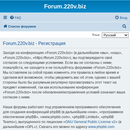
Forum.220v.biz
FAQ
Вход
П
Список форумов
о
Язык:
и
Forum.220v.biz - Регистрация
с
Заходя на конференцию «Forum.220v.biz» (в дальнейшем «мы», «наш»,
к
«Forum.220v.biz», «https://forum.220v.biz»), вы подтверждаете своё
согласие со следующими условиями. Если вы не согласны с ними,
пожалуйста, не заходите и не пользуйтесь форумами «Forum.220v.biz».
Мы оставляем за собой право изменять эти правила в любое время и
сделаем всё возможное, чтобы уведомить вас об этом, однако с вашей
стороны было бы разумным регулярно просматривать этот текст на
предмет изменений, так как использование конференции
«Forum.220v.biz» после обновления/исправления условий означает ваше
согласие с ними.
Наши форумы работают под управлением программного обеспечения
для создания конференций phpBB (в дальнейшем «они», «программное
обеспечение phpBB», «www.phpbb.com», «phpBB Limited», «phpBB
Teams»), выпущенного по лицензии «
GNU General Public License v2
» (в
дальнейшем «GPL»). Скачать его можно по адресу
www.phpbb.com
.