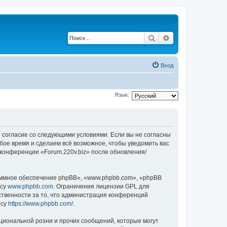
Поиск
Расширенный по
Вход
Язык:
оё согласие со следующими условиями. Если вы не согласны
юбое время и сделаем всё возможное, чтобы уведомить вас
 конференции «Forum.220v.biz» после обновления/
ммное обеспечение phpBB», «www.phpbb.com», «phpBB
есу
www.phpbb.com
. Ограничения лицензии GPL для
ственности за то, что администрация конференций
есу
https://www.phpbb.com/
.
циональной розни и прочих сообщений, которые могут