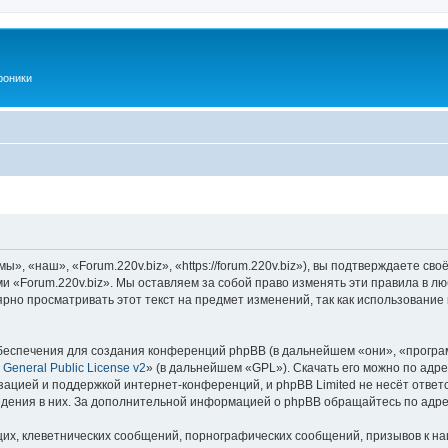
роники
», «наш», «Forum.220v.biz», «https://forum.220v.biz»), вы подтверждаете св
ми «Forum.220v.biz». Мы оставляем за собой право изменять эти правила в л
рно просматривать этот текст на предмет изменений, так как использование
еспечения для создания конференций phpBB (в дальнейшем «они», «програ
General Public License v2
» (в дальнейшем «GPL»). Скачать его можно по адр
зацией и поддержкой интернет-конференций, и phpBB Limited не несёт ответ
ведения в них. За дополнительной информацией о phpBB обращайтесь по адр
их, клеветнических сообщений, порнографических сообщений, призывов к на