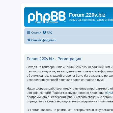
Forum.220v.biz
Форум 3д принтеров, радио элект
Ссылки
FAQ
Список форумов
Forum.220v.biz - Регистрация
Заходя на конференцию «Forum.220v.biz» (в дальнейшем «мы
с ними, пожалуйста, не заходите и не пользуйтесь форума
об этом, однако с вашей стороны было бы разумным регуля
исправления условий означает ваше согласие с ними.
Наши форумы работают под управлением программного об
Limited», «phpBB Teams»), выпущенного по лицензии «
GNU 
программного обеспечения phpBB строго связаны с органи
определяет в качестве допустимого содержания и/или по
Вы соглашаетесь не размещать оскорбительных, угрожающ