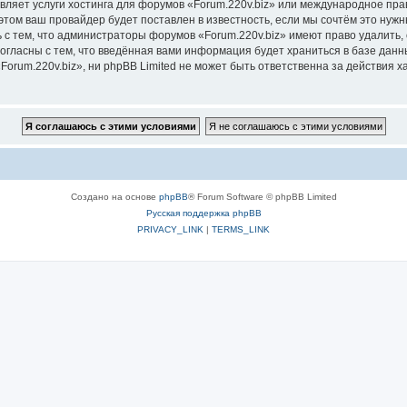
вляет услуги хостинга для форумов «Forum.220v.biz» или международное пр
том ваш провайдер будет поставлен в известность, если мы сочтём это нужн
 с тем, что администраторы форумов «Forum.220v.biz» имеют право удалить, 
согласны с тем, что введённая вами информация будет храниться в базе дан
rum.220v.biz», ни phpBB Limited не может быть ответственна за действия х
Создано на основе
phpBB
® Forum Software © phpBB Limited
Русская поддержка phpBB
PRIVACY_LINK
|
TERMS_LINK