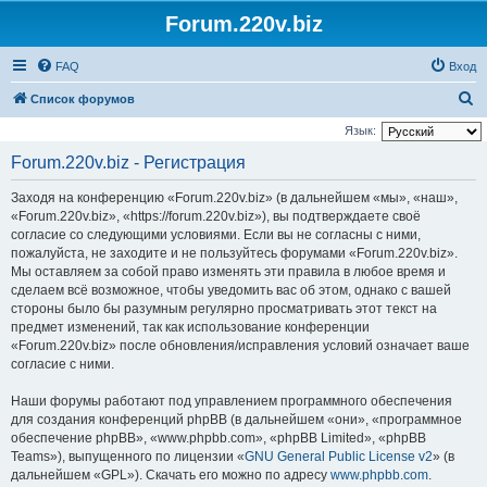
Forum.220v.biz
FAQ
Вход
П
Список форумов
о
Язык:
и
Forum.220v.biz - Регистрация
с
Заходя на конференцию «Forum.220v.biz» (в дальнейшем «мы», «наш»,
к
«Forum.220v.biz», «https://forum.220v.biz»), вы подтверждаете своё
согласие со следующими условиями. Если вы не согласны с ними,
пожалуйста, не заходите и не пользуйтесь форумами «Forum.220v.biz».
Мы оставляем за собой право изменять эти правила в любое время и
сделаем всё возможное, чтобы уведомить вас об этом, однако с вашей
стороны было бы разумным регулярно просматривать этот текст на
предмет изменений, так как использование конференции
«Forum.220v.biz» после обновления/исправления условий означает ваше
согласие с ними.
Наши форумы работают под управлением программного обеспечения
для создания конференций phpBB (в дальнейшем «они», «программное
обеспечение phpBB», «www.phpbb.com», «phpBB Limited», «phpBB
Teams»), выпущенного по лицензии «
GNU General Public License v2
» (в
дальнейшем «GPL»). Скачать его можно по адресу
www.phpbb.com
.