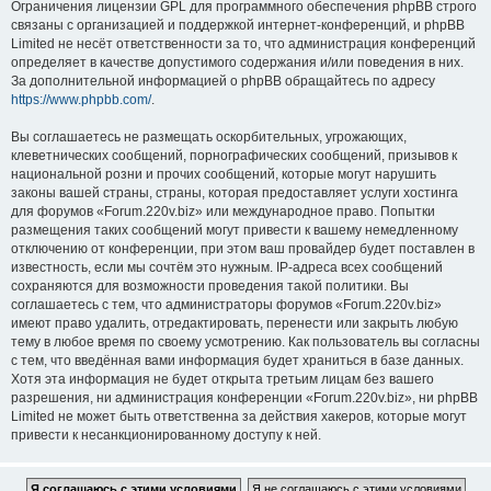
Ограничения лицензии GPL для программного обеспечения phpBB строго
связаны с организацией и поддержкой интернет-конференций, и phpBB
Limited не несёт ответственности за то, что администрация конференций
определяет в качестве допустимого содержания и/или поведения в них.
За дополнительной информацией о phpBB обращайтесь по адресу
https://www.phpbb.com/
.
Вы соглашаетесь не размещать оскорбительных, угрожающих,
клеветнических сообщений, порнографических сообщений, призывов к
национальной розни и прочих сообщений, которые могут нарушить
законы вашей страны, страны, которая предоставляет услуги хостинга
для форумов «Forum.220v.biz» или международное право. Попытки
размещения таких сообщений могут привести к вашему немедленному
отключению от конференции, при этом ваш провайдер будет поставлен в
известность, если мы сочтём это нужным. IP-адреса всех сообщений
сохраняются для возможности проведения такой политики. Вы
соглашаетесь с тем, что администраторы форумов «Forum.220v.biz»
имеют право удалить, отредактировать, перенести или закрыть любую
тему в любое время по своему усмотрению. Как пользователь вы согласны
с тем, что введённая вами информация будет храниться в базе данных.
Хотя эта информация не будет открыта третьим лицам без вашего
разрешения, ни администрация конференции «Forum.220v.biz», ни phpBB
Limited не может быть ответственна за действия хакеров, которые могут
привести к несанкционированному доступу к ней.