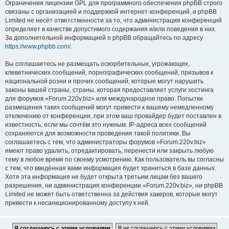
Ограничения лицензии GPL для программного обеспечения phpBB строго
связаны с организацией и поддержкой интернет-конференций, и phpBB
Limited не несёт ответственности за то, что администрация конференций
определяет в качестве допустимого содержания и/или поведения в них.
За дополнительной информацией о phpBB обращайтесь по адресу
https://www.phpbb.com/
.
Вы соглашаетесь не размещать оскорбительных, угрожающих,
клеветнических сообщений, порнографических сообщений, призывов к
национальной розни и прочих сообщений, которые могут нарушить
законы вашей страны, страны, которая предоставляет услуги хостинга
для форумов «Forum.220v.biz» или международное право. Попытки
размещения таких сообщений могут привести к вашему немедленному
отключению от конференции, при этом ваш провайдер будет поставлен в
известность, если мы сочтём это нужным. IP-адреса всех сообщений
сохраняются для возможности проведения такой политики. Вы
соглашаетесь с тем, что администраторы форумов «Forum.220v.biz»
имеют право удалить, отредактировать, перенести или закрыть любую
тему в любое время по своему усмотрению. Как пользователь вы согласны
с тем, что введённая вами информация будет храниться в базе данных.
Хотя эта информация не будет открыта третьим лицам без вашего
разрешения, ни администрация конференции «Forum.220v.biz», ни phpBB
Limited не может быть ответственна за действия хакеров, которые могут
привести к несанкционированному доступу к ней.