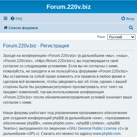
Forum.220v.biz
FAQ
Вход
П
Список форумов
о
Язык:
и
Forum.220v.biz - Регистрация
с
Заходя на конференцию «Forum.220v.biz» (в дальнейшем «мы», «наш»,
к
«Forum.220v.biz», «https://forum.220v.biz»), вы подтверждаете своё
согласие со следующими условиями. Если вы не согласны с ними,
пожалуйста, не заходите и не пользуйтесь форумами «Forum.220v.biz».
Мы оставляем за собой право изменять эти правила в любое время и
сделаем всё возможное, чтобы уведомить вас об этом, однако с вашей
стороны было бы разумным регулярно просматривать этот текст на
предмет изменений, так как использование конференции
«Forum.220v.biz» после обновления/исправления условий означает ваше
согласие с ними.
Наши форумы работают под управлением программного обеспечения
для создания конференций phpBB (в дальнейшем «они», «программное
обеспечение phpBB», «www.phpbb.com», «phpBB Limited», «phpBB
Teams»), выпущенного по лицензии «
GNU General Public License v2
» (в
дальнейшем «GPL»). Скачать его можно по адресу
www.phpbb.com
.