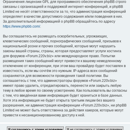
Ограничения лицензии GPL для программного обеспечения phpBB строго
связаны с организацией и поддержкой интернет-конференций, и phpBB
Limited не несёт ответственности за то, что администрация конференций
определяет в качестве допустимого содержания и/или поведения в них.
За дополнительной информацией о phpBB обращайтесь по адресу
https://www.phpbb.com/
.
Вы соглашаетесь не размещать оскорбительных, угрожающих,
клеветнических сообщений, порнографических сообщений, призывов к
национальной розни и прочих сообщений, которые могут нарушить
законы вашей страны, страны, которая предоставляет услуги хостинга
для форумов «Forum.220v.biz» или международное право. Попытки
размещения таких сообщений могут привести к вашему немедленному
отключению от конференции, при этом ваш провайдер будет поставлен в
известность, если мы сочтём это нужным. IP-адреса всех сообщений
сохраняются для возможности проведения такой политики. Вы
соглашаетесь с тем, что администраторы форумов «Forum.220v.biz»
имеют право удалить, отредактировать, перенести или закрыть любую
тему в любое время по своему усмотрению. Как пользователь вы согласны
с тем, что введённая вами информация будет храниться в базе данных.
Хотя эта информация не будет открыта третьим лицам без вашего
разрешения, ни администрация конференции «Forum.220v.biz», ни phpBB
Limited не может быть ответственна за действия хакеров, которые могут
привести к несанкционированному доступу к ней.