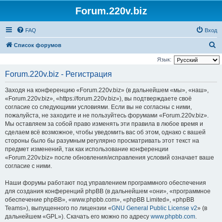
Forum.220v.biz
FAQ
Вход
П
Список форумов
о
Язык:
и
Forum.220v.biz - Регистрация
с
Заходя на конференцию «Forum.220v.biz» (в дальнейшем «мы», «наш»,
к
«Forum.220v.biz», «https://forum.220v.biz»), вы подтверждаете своё
согласие со следующими условиями. Если вы не согласны с ними,
пожалуйста, не заходите и не пользуйтесь форумами «Forum.220v.biz».
Мы оставляем за собой право изменять эти правила в любое время и
сделаем всё возможное, чтобы уведомить вас об этом, однако с вашей
стороны было бы разумным регулярно просматривать этот текст на
предмет изменений, так как использование конференции
«Forum.220v.biz» после обновления/исправления условий означает ваше
согласие с ними.
Наши форумы работают под управлением программного обеспечения
для создания конференций phpBB (в дальнейшем «они», «программное
обеспечение phpBB», «www.phpbb.com», «phpBB Limited», «phpBB
Teams»), выпущенного по лицензии «
GNU General Public License v2
» (в
дальнейшем «GPL»). Скачать его можно по адресу
www.phpbb.com
.