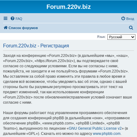
Forum.220v.biz
FAQ
Вход
П
Список форумов
о
Язык:
и
Forum.220v.biz - Регистрация
с
Заходя на конференцию «Forum.220v.biz» (в дальнейшем «мы», «наш»,
к
«Forum.220v.biz», «https://forum.220v.biz»), вы подтверждаете своё
согласие со следующими условиями. Если вы не согласны с ними,
пожалуйста, не заходите и не пользуйтесь форумами «Forum.220v.biz».
Мы оставляем за собой право изменять эти правила в любое время и
сделаем всё возможное, чтобы уведомить вас об этом, однако с вашей
стороны было бы разумным регулярно просматривать этот текст на
предмет изменений, так как использование конференции
«Forum.220v.biz» после обновления/исправления условий означает ваше
согласие с ними.
Наши форумы работают под управлением программного обеспечения
для создания конференций phpBB (в дальнейшем «они», «программное
обеспечение phpBB», «www.phpbb.com», «phpBB Limited», «phpBB
Teams»), выпущенного по лицензии «
GNU General Public License v2
» (в
дальнейшем «GPL»). Скачать его можно по адресу
www.phpbb.com
.