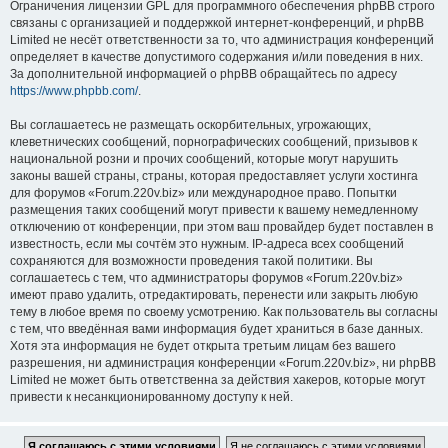
Ограничения лицензии GPL для программного обеспечения phpBB строго
связаны с организацией и поддержкой интернет-конференций, и phpBB
Limited не несёт ответственности за то, что администрация конференций
определяет в качестве допустимого содержания и/или поведения в них.
За дополнительной информацией о phpBB обращайтесь по адресу
https://www.phpbb.com/
.
Вы соглашаетесь не размещать оскорбительных, угрожающих,
клеветнических сообщений, порнографических сообщений, призывов к
национальной розни и прочих сообщений, которые могут нарушить
законы вашей страны, страны, которая предоставляет услуги хостинга
для форумов «Forum.220v.biz» или международное право. Попытки
размещения таких сообщений могут привести к вашему немедленному
отключению от конференции, при этом ваш провайдер будет поставлен в
известность, если мы сочтём это нужным. IP-адреса всех сообщений
сохраняются для возможности проведения такой политики. Вы
соглашаетесь с тем, что администраторы форумов «Forum.220v.biz»
имеют право удалить, отредактировать, перенести или закрыть любую
тему в любое время по своему усмотрению. Как пользователь вы согласны
с тем, что введённая вами информация будет храниться в базе данных.
Хотя эта информация не будет открыта третьим лицам без вашего
разрешения, ни администрация конференции «Forum.220v.biz», ни phpBB
Limited не может быть ответственна за действия хакеров, которые могут
привести к несанкционированному доступу к ней.