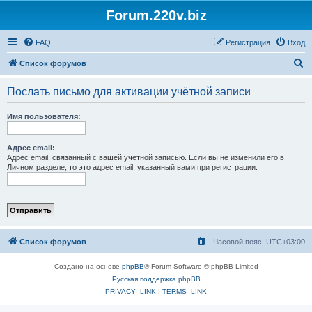
Forum.220v.biz
FAQ
Регистрация
Вход
П
Список форумов
о
Послать письмо для активации учётной записи
и
с
Имя пользователя:
к
Адрес email:
Адрес email, связанный с вашей учётной записью. Если вы не изменили его в
Личном разделе, то это адрес email, указанный вами при регистрации.
Список форумов
Часовой пояс:
UTC+03:00
Создано на основе
phpBB
® Forum Software © phpBB Limited
Русская поддержка phpBB
PRIVACY_LINK
|
TERMS_LINK