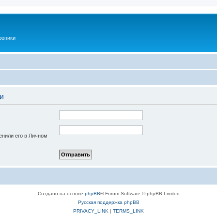
роники
и
енили его в Личном
Создано на основе
phpBB
® Forum Software © phpBB Limited
Русская поддержка phpBB
PRIVACY_LINK
|
TERMS_LINK