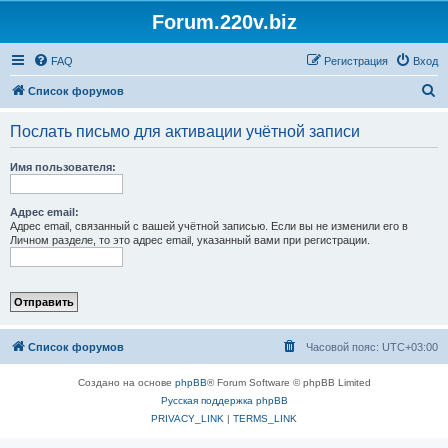
Forum.220v.biz
FAQ
Регистрация
Вход
П
Список форумов
о
Послать письмо для активации учётной записи
и
с
Имя пользователя:
к
Адрес email:
Адрес email, связанный с вашей учётной записью. Если вы не изменили его в
Личном разделе, то это адрес email, указанный вами при регистрации.
Список форумов
Часовой пояс:
UTC+03:00
Создано на основе
phpBB
® Forum Software © phpBB Limited
Русская поддержка phpBB
PRIVACY_LINK
|
TERMS_LINK