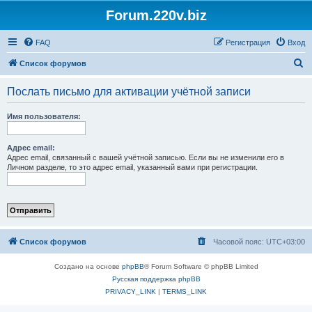
Forum.220v.biz
FAQ
Регистрация
Вход
П
Список форумов
о
Послать письмо для активации учётной записи
и
с
Имя пользователя:
к
Адрес email:
Адрес email, связанный с вашей учётной записью. Если вы не изменили его в
Личном разделе, то это адрес email, указанный вами при регистрации.
Список форумов
Часовой пояс:
UTC+03:00
Создано на основе
phpBB
® Forum Software © phpBB Limited
Русская поддержка phpBB
PRIVACY_LINK
|
TERMS_LINK