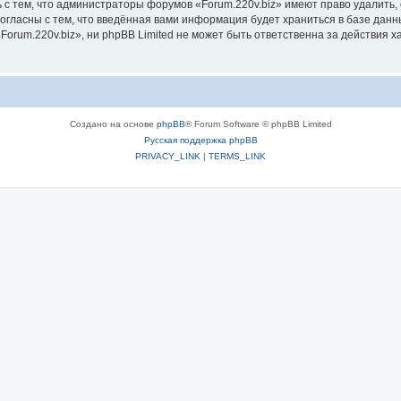
 с тем, что администраторы форумов «Forum.220v.biz» имеют право удалить, 
согласны с тем, что введённая вами информация будет храниться в базе дан
rum.220v.biz», ни phpBB Limited не может быть ответственна за действия х
Создано на основе
phpBB
® Forum Software © phpBB Limited
Русская поддержка phpBB
PRIVACY_LINK
|
TERMS_LINK