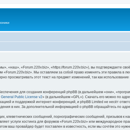
роники
», «наш», «Forum.220v.biz», «https://forum.220v.biz»), вы подтверждаете св
ми «Forum.220v.biz». Мы оставляем за собой право изменять эти правила в л
рно просматривать этот текст на предмет изменений, так как использование
еспечения для создания конференций phpBB (в дальнейшем «они», «програ
General Public License v2
» (в дальнейшем «GPL»). Скачать его можно по адр
зацией и поддержкой интернет-конференций, и phpBB Limited не несёт ответ
ведения в них. За дополнительной информацией о phpBB обращайтесь по адр
их, клеветнических сообщений, порнографических сообщений, призывов к на
вляет услуги хостинга для форумов «Forum.220v.biz» или международное пр
том ваш провайдер будет поставлен в известность, если мы сочтём это нужн