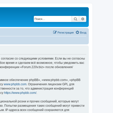
Поиск
Расширенный по
Регистрация
Вход
оё согласие со следующими условиями. Если вы не согласны
юбое время и сделаем всё возможное, чтобы уведомить вас
 конференции «Forum.220v.biz» после обновления/
ммное обеспечение phpBB», «www.phpbb.com», «phpBB
есу
www.phpbb.com
. Ограничения лицензии GPL для
ственности за то, что администрация конференций
есу
https://www.phpbb.com/
.
циональной розни и прочих сообщений, которые могут
аво. Попытки размещения таких сообщений могут привести
ым. IP-адреса всех сообщений сохраняются для