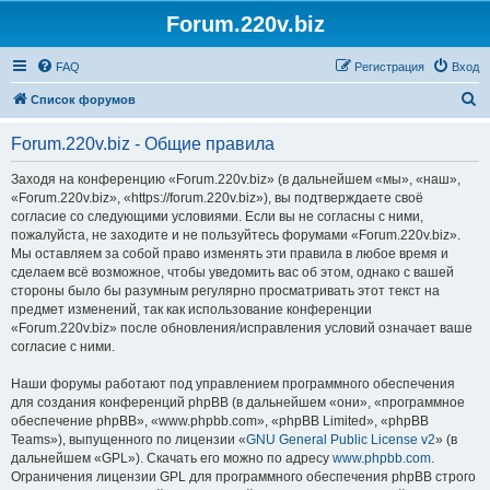
Forum.220v.biz
FAQ
Регистрация
Вход
П
Список форумов
о
Forum.220v.biz - Общие правила
и
с
Заходя на конференцию «Forum.220v.biz» (в дальнейшем «мы», «наш»,
«Forum.220v.biz», «https://forum.220v.biz»), вы подтверждаете своё
к
согласие со следующими условиями. Если вы не согласны с ними,
пожалуйста, не заходите и не пользуйтесь форумами «Forum.220v.biz».
Мы оставляем за собой право изменять эти правила в любое время и
сделаем всё возможное, чтобы уведомить вас об этом, однако с вашей
стороны было бы разумным регулярно просматривать этот текст на
предмет изменений, так как использование конференции
«Forum.220v.biz» после обновления/исправления условий означает ваше
согласие с ними.
Наши форумы работают под управлением программного обеспечения
для создания конференций phpBB (в дальнейшем «они», «программное
обеспечение phpBB», «www.phpbb.com», «phpBB Limited», «phpBB
Teams»), выпущенного по лицензии «
GNU General Public License v2
» (в
дальнейшем «GPL»). Скачать его можно по адресу
www.phpbb.com
.
Ограничения лицензии GPL для программного обеспечения phpBB строго