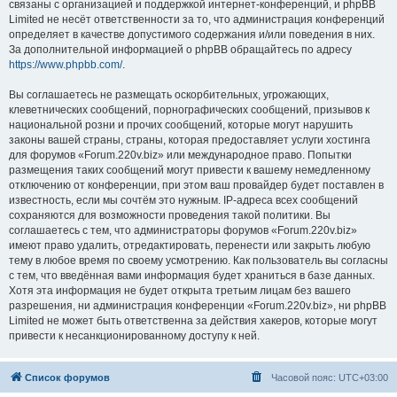
связаны с организацией и поддержкой интернет-конференций, и phpBB
Limited не несёт ответственности за то, что администрация конференций
определяет в качестве допустимого содержания и/или поведения в них.
За дополнительной информацией о phpBB обращайтесь по адресу
https://www.phpbb.com/
.
Вы соглашаетесь не размещать оскорбительных, угрожающих,
клеветнических сообщений, порнографических сообщений, призывов к
национальной розни и прочих сообщений, которые могут нарушить
законы вашей страны, страны, которая предоставляет услуги хостинга
для форумов «Forum.220v.biz» или международное право. Попытки
размещения таких сообщений могут привести к вашему немедленному
отключению от конференции, при этом ваш провайдер будет поставлен в
известность, если мы сочтём это нужным. IP-адреса всех сообщений
сохраняются для возможности проведения такой политики. Вы
соглашаетесь с тем, что администраторы форумов «Forum.220v.biz»
имеют право удалить, отредактировать, перенести или закрыть любую
тему в любое время по своему усмотрению. Как пользователь вы согласны
с тем, что введённая вами информация будет храниться в базе данных.
Хотя эта информация не будет открыта третьим лицам без вашего
разрешения, ни администрация конференции «Forum.220v.biz», ни phpBB
Limited не может быть ответственна за действия хакеров, которые могут
привести к несанкционированному доступу к ней.
Список форумов
Часовой пояс:
UTC+03:00