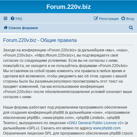
Forum.220v.biz
FAQ
Регистрация
Вход
П
Список форумов
о
Forum.220v.biz - Общие правила
и
с
Заходя на конференцию «Forum.220v.biz» (в дальнейшем «мы», «наш»,
«Forum.220v.biz», «https://forum.220v.biz»), вы подтверждаете своё
к
согласие со следующими условиями. Если вы не согласны с ними,
пожалуйста, не заходите и не пользуйтесь форумами «Forum.220v.biz».
Мы оставляем за собой право изменять эти правила в любое время и
сделаем всё возможное, чтобы уведомить вас об этом, однако с вашей
стороны было бы разумным регулярно просматривать этот текст на
предмет изменений, так как использование конференции
«Forum.220v.biz» после обновления/исправления условий означает ваше
согласие с ними.
Наши форумы работают под управлением программного обеспечения
для создания конференций phpBB (в дальнейшем «они», «программное
обеспечение phpBB», «www.phpbb.com», «phpBB Limited», «phpBB
Teams»), выпущенного по лицензии «
GNU General Public License v2
» (в
дальнейшем «GPL»). Скачать его можно по адресу
www.phpbb.com
.
Ограничения лицензии GPL для программного обеспечения phpBB строго