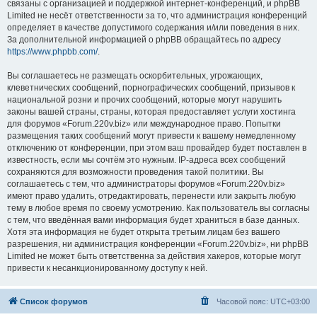
связаны с организацией и поддержкой интернет-конференций, и phpBB
Limited не несёт ответственности за то, что администрация конференций
определяет в качестве допустимого содержания и/или поведения в них.
За дополнительной информацией о phpBB обращайтесь по адресу
https://www.phpbb.com/
.
Вы соглашаетесь не размещать оскорбительных, угрожающих,
клеветнических сообщений, порнографических сообщений, призывов к
национальной розни и прочих сообщений, которые могут нарушить
законы вашей страны, страны, которая предоставляет услуги хостинга
для форумов «Forum.220v.biz» или международное право. Попытки
размещения таких сообщений могут привести к вашему немедленному
отключению от конференции, при этом ваш провайдер будет поставлен в
известность, если мы сочтём это нужным. IP-адреса всех сообщений
сохраняются для возможности проведения такой политики. Вы
соглашаетесь с тем, что администраторы форумов «Forum.220v.biz»
имеют право удалить, отредактировать, перенести или закрыть любую
тему в любое время по своему усмотрению. Как пользователь вы согласны
с тем, что введённая вами информация будет храниться в базе данных.
Хотя эта информация не будет открыта третьим лицам без вашего
разрешения, ни администрация конференции «Forum.220v.biz», ни phpBB
Limited не может быть ответственна за действия хакеров, которые могут
привести к несанкционированному доступу к ней.
Список форумов
Часовой пояс:
UTC+03:00