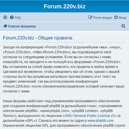
Forum.220v.biz
FAQ
Регистрация
Вход
П
Список форумов
о
Forum.220v.biz - Общие правила
и
с
Заходя на конференцию «Forum.220v.biz» (в дальнейшем «мы», «наш»,
«Forum.220v.biz», «https://forum.220v.biz»), вы подтверждаете своё
к
согласие со следующими условиями. Если вы не согласны с ними,
пожалуйста, не заходите и не пользуйтесь форумами «Forum.220v.biz».
Мы оставляем за собой право изменять эти правила в любое время и
сделаем всё возможное, чтобы уведомить вас об этом, однако с вашей
стороны было бы разумным регулярно просматривать этот текст на
предмет изменений, так как использование конференции
«Forum.220v.biz» после обновления/исправления условий означает ваше
согласие с ними.
Наши форумы работают под управлением программного обеспечения
для создания конференций phpBB (в дальнейшем «они», «программное
обеспечение phpBB», «www.phpbb.com», «phpBB Limited», «phpBB
Teams»), выпущенного по лицензии «
GNU General Public License v2
» (в
дальнейшем «GPL»). Скачать его можно по адресу
www.phpbb.com
.
Ограничения лицензии GPL для программного обеспечения phpBB строго