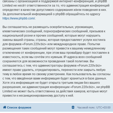
связаны с организацией и поддержкой интернет-конференций, и phpBB
Limited не несёт ответственности за то, что администрация конференций
определяет в качестве допустимого содержания и/или поведения в них.
За дополнительной информацией о phpBB обращайтесь по адресу
https://www.phpbb.com/
.
Вы соглашаетесь не размещать оскорбительных, угрожающих,
клеветнических сообщений, порнографических сообщений, призывов к
национальной розни и прочих сообщений, которые могут нарушить
законы вашей страны, страны, которая предоставляет услуги хостинга
для форумов «Forum.220v.biz» или международное право. Попытки
размещения таких сообщений могут привести к вашему немедленному
отключению от конференции, при этом ваш провайдер будет поставлен в
известность, если мы сочтём это нужным. IP-адреса всех сообщений
сохраняются для возможности проведения такой политики. Вы
соглашаетесь с тем, что администраторы форумов «Forum.220v.biz»
имеют право удалить, отредактировать, перенести или закрыть любую
тему в любое время по своему усмотрению. Как пользователь вы согласны
с тем, что введённая вами информация будет храниться в базе данных.
Хотя эта информация не будет открыта третьим лицам без вашего
разрешения, ни администрация конференции «Forum.220v.biz», ни phpBB
Limited не может быть ответственна за действия хакеров, которые могут
привести к несанкционированному доступу к ней.
Список форумов
Часовой пояс:
UTC+03:00