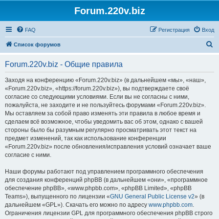
Forum.220v.biz
FAQ
Регистрация
Вход
П
Список форумов
о
Forum.220v.biz - Общие правила
и
с
Заходя на конференцию «Forum.220v.biz» (в дальнейшем «мы», «наш»,
«Forum.220v.biz», «https://forum.220v.biz»), вы подтверждаете своё
к
согласие со следующими условиями. Если вы не согласны с ними,
пожалуйста, не заходите и не пользуйтесь форумами «Forum.220v.biz».
Мы оставляем за собой право изменять эти правила в любое время и
сделаем всё возможное, чтобы уведомить вас об этом, однако с вашей
стороны было бы разумным регулярно просматривать этот текст на
предмет изменений, так как использование конференции
«Forum.220v.biz» после обновления/исправления условий означает ваше
согласие с ними.
Наши форумы работают под управлением программного обеспечения
для создания конференций phpBB (в дальнейшем «они», «программное
обеспечение phpBB», «www.phpbb.com», «phpBB Limited», «phpBB
Teams»), выпущенного по лицензии «
GNU General Public License v2
» (в
дальнейшем «GPL»). Скачать его можно по адресу
www.phpbb.com
.
Ограничения лицензии GPL для программного обеспечения phpBB строго