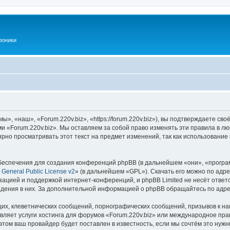
роники
», «наш», «Forum.220v.biz», «https://forum.220v.biz»), вы подтверждаете св
ми «Forum.220v.biz». Мы оставляем за собой право изменять эти правила в л
рно просматривать этот текст на предмет изменений, так как использование
еспечения для создания конференций phpBB (в дальнейшем «они», «програ
General Public License v2
» (в дальнейшем «GPL»). Скачать его можно по адр
зацией и поддержкой интернет-конференций, и phpBB Limited не несёт ответ
ведения в них. За дополнительной информацией о phpBB обращайтесь по адр
их, клеветнических сообщений, порнографических сообщений, призывов к на
вляет услуги хостинга для форумов «Forum.220v.biz» или международное пр
том ваш провайдер будет поставлен в известность, если мы сочтём это нужн