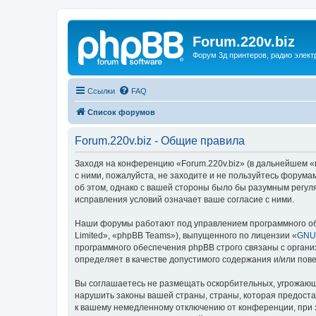
Forum.220v.biz
Форум 3д принтеров, радио элект
Ссылки
FAQ
Список форумов
Forum.220v.biz - Общие правила
Заходя на конференцию «Forum.220v.biz» (в дальнейшем «мы
с ними, пожалуйста, не заходите и не пользуйтесь форума
об этом, однако с вашей стороны было бы разумным регуля
исправления условий означает ваше согласие с ними.
Наши форумы работают под управлением программного об
Limited», «phpBB Teams»), выпущенного по лицензии «
GNU 
программного обеспечения phpBB строго связаны с органи
определяет в качестве допустимого содержания и/или по
Вы соглашаетесь не размещать оскорбительных, угрожающ
нарушить законы вашей страны, страны, которая предоста
к вашему немедленному отключению от конференции, при э