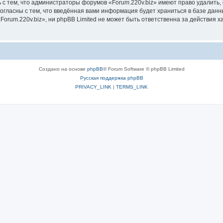
 с тем, что администраторы форумов «Forum.220v.biz» имеют право удалить, 
согласны с тем, что введённая вами информация будет храниться в базе дан
rum.220v.biz», ни phpBB Limited не может быть ответственна за действия х
Создано на основе
phpBB
® Forum Software © phpBB Limited
Русская поддержка phpBB
PRIVACY_LINK
|
TERMS_LINK