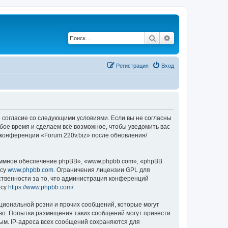
Поиск
Расширенный по
Регистрация
Вход
оё согласие со следующими условиями. Если вы не согласны
юбое время и сделаем всё возможное, чтобы уведомить вас
 конференции «Forum.220v.biz» после обновления/
ммное обеспечение phpBB», «www.phpbb.com», «phpBB
есу
www.phpbb.com
. Ограничения лицензии GPL для
ственности за то, что администрация конференций
есу
https://www.phpbb.com/
.
циональной розни и прочих сообщений, которые могут
аво. Попытки размещения таких сообщений могут привести
ым. IP-адреса всех сообщений сохраняются для