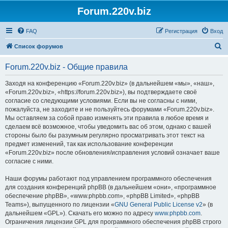
Forum.220v.biz
FAQ
Регистрация
Вход
П
Список форумов
о
Forum.220v.biz - Общие правила
и
с
Заходя на конференцию «Forum.220v.biz» (в дальнейшем «мы», «наш»,
«Forum.220v.biz», «https://forum.220v.biz»), вы подтверждаете своё
к
согласие со следующими условиями. Если вы не согласны с ними,
пожалуйста, не заходите и не пользуйтесь форумами «Forum.220v.biz».
Мы оставляем за собой право изменять эти правила в любое время и
сделаем всё возможное, чтобы уведомить вас об этом, однако с вашей
стороны было бы разумным регулярно просматривать этот текст на
предмет изменений, так как использование конференции
«Forum.220v.biz» после обновления/исправления условий означает ваше
согласие с ними.
Наши форумы работают под управлением программного обеспечения
для создания конференций phpBB (в дальнейшем «они», «программное
обеспечение phpBB», «www.phpbb.com», «phpBB Limited», «phpBB
Teams»), выпущенного по лицензии «
GNU General Public License v2
» (в
дальнейшем «GPL»). Скачать его можно по адресу
www.phpbb.com
.
Ограничения лицензии GPL для программного обеспечения phpBB строго