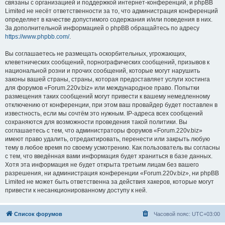
связаны с организацией и поддержкой интернет-конференций, и phpBB
Limited не несёт ответственности за то, что администрация конференций
определяет в качестве допустимого содержания и/или поведения в них.
За дополнительной информацией о phpBB обращайтесь по адресу
https://www.phpbb.com/
.
Вы соглашаетесь не размещать оскорбительных, угрожающих,
клеветнических сообщений, порнографических сообщений, призывов к
национальной розни и прочих сообщений, которые могут нарушить
законы вашей страны, страны, которая предоставляет услуги хостинга
для форумов «Forum.220v.biz» или международное право. Попытки
размещения таких сообщений могут привести к вашему немедленному
отключению от конференции, при этом ваш провайдер будет поставлен в
известность, если мы сочтём это нужным. IP-адреса всех сообщений
сохраняются для возможности проведения такой политики. Вы
соглашаетесь с тем, что администраторы форумов «Forum.220v.biz»
имеют право удалить, отредактировать, перенести или закрыть любую
тему в любое время по своему усмотрению. Как пользователь вы согласны
с тем, что введённая вами информация будет храниться в базе данных.
Хотя эта информация не будет открыта третьим лицам без вашего
разрешения, ни администрация конференции «Forum.220v.biz», ни phpBB
Limited не может быть ответственна за действия хакеров, которые могут
привести к несанкционированному доступу к ней.
Список форумов
Часовой пояс:
UTC+03:00