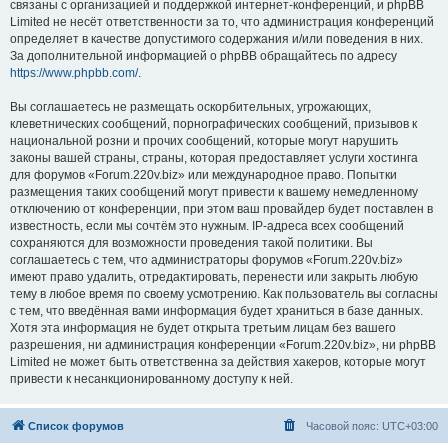
связаны с организацией и поддержкой интернет-конференций, и phpBB
Limited не несёт ответственности за то, что администрация конференций
определяет в качестве допустимого содержания и/или поведения в них.
За дополнительной информацией о phpBB обращайтесь по адресу
https://www.phpbb.com/
.
Вы соглашаетесь не размещать оскорбительных, угрожающих,
клеветнических сообщений, порнографических сообщений, призывов к
национальной розни и прочих сообщений, которые могут нарушить
законы вашей страны, страны, которая предоставляет услуги хостинга
для форумов «Forum.220v.biz» или международное право. Попытки
размещения таких сообщений могут привести к вашему немедленному
отключению от конференции, при этом ваш провайдер будет поставлен в
известность, если мы сочтём это нужным. IP-адреса всех сообщений
сохраняются для возможности проведения такой политики. Вы
соглашаетесь с тем, что администраторы форумов «Forum.220v.biz»
имеют право удалить, отредактировать, перенести или закрыть любую
тему в любое время по своему усмотрению. Как пользователь вы согласны
с тем, что введённая вами информация будет храниться в базе данных.
Хотя эта информация не будет открыта третьим лицам без вашего
разрешения, ни администрация конференции «Forum.220v.biz», ни phpBB
Limited не может быть ответственна за действия хакеров, которые могут
привести к несанкционированному доступу к ней.
Список форумов
Часовой пояс:
UTC+03:00