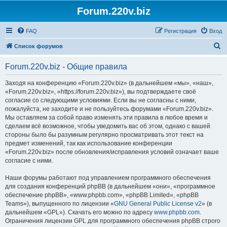
Forum.220v.biz
FAQ
Регистрация
Вход
П
Список форумов
о
Forum.220v.biz - Общие правила
и
с
Заходя на конференцию «Forum.220v.biz» (в дальнейшем «мы», «наш»,
«Forum.220v.biz», «https://forum.220v.biz»), вы подтверждаете своё
к
согласие со следующими условиями. Если вы не согласны с ними,
пожалуйста, не заходите и не пользуйтесь форумами «Forum.220v.biz».
Мы оставляем за собой право изменять эти правила в любое время и
сделаем всё возможное, чтобы уведомить вас об этом, однако с вашей
стороны было бы разумным регулярно просматривать этот текст на
предмет изменений, так как использование конференции
«Forum.220v.biz» после обновления/исправления условий означает ваше
согласие с ними.
Наши форумы работают под управлением программного обеспечения
для создания конференций phpBB (в дальнейшем «они», «программное
обеспечение phpBB», «www.phpbb.com», «phpBB Limited», «phpBB
Teams»), выпущенного по лицензии «
GNU General Public License v2
» (в
дальнейшем «GPL»). Скачать его можно по адресу
www.phpbb.com
.
Ограничения лицензии GPL для программного обеспечения phpBB строго