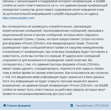
связаны с организацией и поддержкой интернет-конференций, и phpBB
Limited не несёт ответственности за то, что администрация конференций
определяет в качестве допустимого содержания и/или поведения в них.
За дополнительной информацией о phpBB обращайтесь по адресу
https://www.phpbb.com/
.
Вы соглашаетесь не размещать оскорбительных, угрожающих,
клеветнических сообщений, порнографических сообщений, призывов к
национальной розни и прочих сообщений, которые могут нарушить
законы вашей страны, страны, которая предоставляет услуги хостинга
для форумов «Forum.220v.biz» или международное право. Попытки
размещения таких сообщений могут привести к вашему немедленному
отключению от конференции, при этом ваш провайдер будет поставлен в
известность, если мы сочтём это нужным. IP-адреса всех сообщений
сохраняются для возможности проведения такой политики. Вы
соглашаетесь с тем, что администраторы форумов «Forum.220v.biz»
имеют право удалить, отредактировать, перенести или закрыть любую
тему в любое время по своему усмотрению. Как пользователь вы согласны
с тем, что введённая вами информация будет храниться в базе данных.
Хотя эта информация не будет открыта третьим лицам без вашего
разрешения, ни администрация конференции «Forum.220v.biz», ни phpBB
Limited не может быть ответственна за действия хакеров, которые могут
привести к несанкционированному доступу к ней.
Список форумов
Часовой пояс:
UTC+03:00