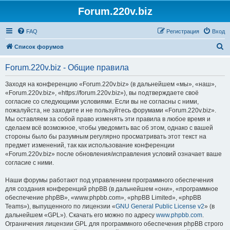
Forum.220v.biz
FAQ
Регистрация
Вход
П
Список форумов
о
Forum.220v.biz - Общие правила
и
с
Заходя на конференцию «Forum.220v.biz» (в дальнейшем «мы», «наш»,
«Forum.220v.biz», «https://forum.220v.biz»), вы подтверждаете своё
к
согласие со следующими условиями. Если вы не согласны с ними,
пожалуйста, не заходите и не пользуйтесь форумами «Forum.220v.biz».
Мы оставляем за собой право изменять эти правила в любое время и
сделаем всё возможное, чтобы уведомить вас об этом, однако с вашей
стороны было бы разумным регулярно просматривать этот текст на
предмет изменений, так как использование конференции
«Forum.220v.biz» после обновления/исправления условий означает ваше
согласие с ними.
Наши форумы работают под управлением программного обеспечения
для создания конференций phpBB (в дальнейшем «они», «программное
обеспечение phpBB», «www.phpbb.com», «phpBB Limited», «phpBB
Teams»), выпущенного по лицензии «
GNU General Public License v2
» (в
дальнейшем «GPL»). Скачать его можно по адресу
www.phpbb.com
.
Ограничения лицензии GPL для программного обеспечения phpBB строго