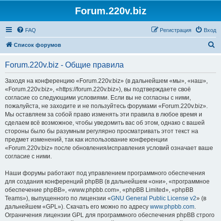
Forum.220v.biz
FAQ
Регистрация
Вход
П
Список форумов
о
Forum.220v.biz - Общие правила
и
с
Заходя на конференцию «Forum.220v.biz» (в дальнейшем «мы», «наш»,
«Forum.220v.biz», «https://forum.220v.biz»), вы подтверждаете своё
к
согласие со следующими условиями. Если вы не согласны с ними,
пожалуйста, не заходите и не пользуйтесь форумами «Forum.220v.biz».
Мы оставляем за собой право изменять эти правила в любое время и
сделаем всё возможное, чтобы уведомить вас об этом, однако с вашей
стороны было бы разумным регулярно просматривать этот текст на
предмет изменений, так как использование конференции
«Forum.220v.biz» после обновления/исправления условий означает ваше
согласие с ними.
Наши форумы работают под управлением программного обеспечения
для создания конференций phpBB (в дальнейшем «они», «программное
обеспечение phpBB», «www.phpbb.com», «phpBB Limited», «phpBB
Teams»), выпущенного по лицензии «
GNU General Public License v2
» (в
дальнейшем «GPL»). Скачать его можно по адресу
www.phpbb.com
.
Ограничения лицензии GPL для программного обеспечения phpBB строго