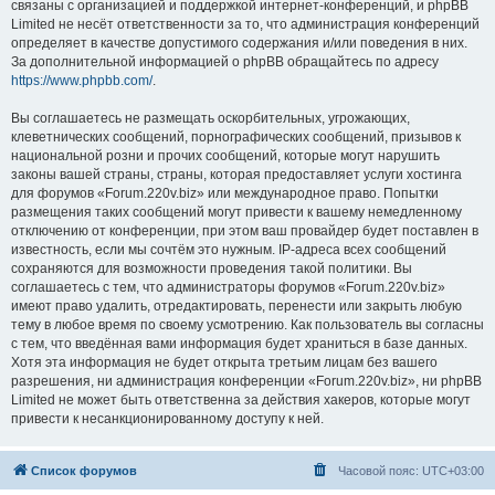
связаны с организацией и поддержкой интернет-конференций, и phpBB
Limited не несёт ответственности за то, что администрация конференций
определяет в качестве допустимого содержания и/или поведения в них.
За дополнительной информацией о phpBB обращайтесь по адресу
https://www.phpbb.com/
.
Вы соглашаетесь не размещать оскорбительных, угрожающих,
клеветнических сообщений, порнографических сообщений, призывов к
национальной розни и прочих сообщений, которые могут нарушить
законы вашей страны, страны, которая предоставляет услуги хостинга
для форумов «Forum.220v.biz» или международное право. Попытки
размещения таких сообщений могут привести к вашему немедленному
отключению от конференции, при этом ваш провайдер будет поставлен в
известность, если мы сочтём это нужным. IP-адреса всех сообщений
сохраняются для возможности проведения такой политики. Вы
соглашаетесь с тем, что администраторы форумов «Forum.220v.biz»
имеют право удалить, отредактировать, перенести или закрыть любую
тему в любое время по своему усмотрению. Как пользователь вы согласны
с тем, что введённая вами информация будет храниться в базе данных.
Хотя эта информация не будет открыта третьим лицам без вашего
разрешения, ни администрация конференции «Forum.220v.biz», ни phpBB
Limited не может быть ответственна за действия хакеров, которые могут
привести к несанкционированному доступу к ней.
Список форумов
Часовой пояс:
UTC+03:00