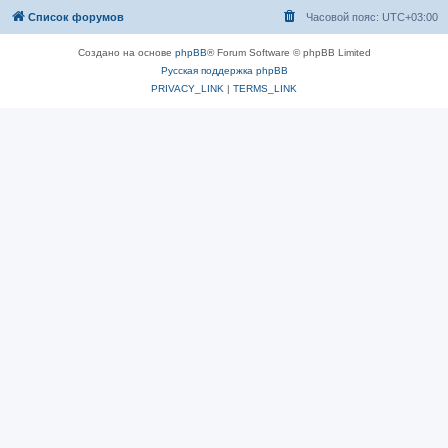
Список форумов
Часовой пояс:
UTC+03:00
Создано на основе
phpBB
® Forum Software © phpBB Limited
Русская поддержка phpBB
PRIVACY_LINK
|
TERMS_LINK