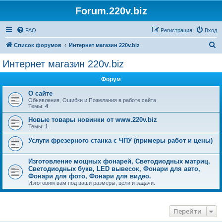
Forum.220v.biz
FAQ
Регистрация
Вход
П
Список форумов
Интернет магазин 220v.biz
о
Интернет магазин 220v.biz
и
Форум
с
к
О сайте
Обьявления, Ошибки и Пожелания в работе сайта
Темы:
4
Новые товары новинки от www.220v.biz
Темы:
1
Услуги фрезерного станка с ЧПУ (примеры работ и цены)
Изготовление мощных фонарей, Светодиодных матриц,
Светодиодных букв, LED вывесок, Фонари для авто,
Фонари для фото, Фонари для видео.
Изготовим вам под ваши размеры, цели и задачи.
Перейти