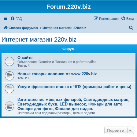
Forum.220v.biz
FAQ
Регистрация
Вход
П
Список форумов
Интернет магазин 220v.biz
о
Интернет магазин 220v.biz
и
Форум
с
к
О сайте
Обьявления, Ошибки и Пожелания в работе сайта
Темы:
4
Новые товары новинки от www.220v.biz
Темы:
1
Услуги фрезерного станка с ЧПУ (примеры работ и цены)
Изготовление мощных фонарей, Светодиодных матриц,
Светодиодных букв, LED вывесок, Фонари для авто,
Фонари для фото, Фонари для видео.
Изготовим вам под ваши размеры, цели и задачи.
Перейти