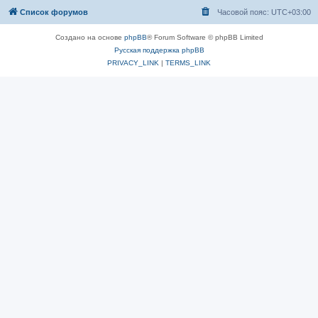
Список форумов
Часовой пояс:
UTC+03:00
Создано на основе
phpBB
® Forum Software © phpBB Limited
Русская поддержка phpBB
PRIVACY_LINK
|
TERMS_LINK