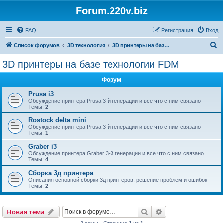
Forum.220v.biz
FAQ
Регистрация
Вход
П
Список форумов
3D технология
3D принтеры на базе технологии FDM
о
3D принтеры на базе технологии FDM
и
Форум
с
к
Prusa i3
Обсуждение принтера Prusa 3-й генерации и все что с ним связано
Темы:
2
Rostock delta mini
Обсуждение принтера Prusa 3-й генерации и все что с ним связано
Темы:
1
Graber i3
Обсуждение принтера Graber 3-й генерации и все что с ним связано
Темы:
4
Сборка 3д принтера
Описания основной сборки 3д принтеров, решение проблем и ошибок
Темы:
2
Поиск
Расширенный пои
Новая тема