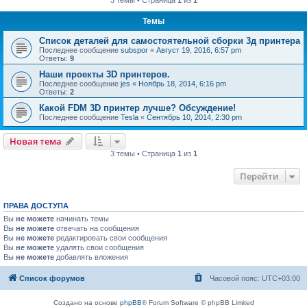
3 темы • Страница
1
из
1
Темы
Список деталей для самостоятельной сборки 3д принтера
Последнее сообщение
subspor
«
Август 19, 2016, 6:57 pm
Ответы:
9
Наши проекты 3D принтеров.
Последнее сообщение
jes
«
Ноябрь 18, 2014, 6:16 pm
Ответы:
2
Какой FDM 3D принтер лучше? Обсуждение!
Последнее сообщение
Tesla
«
Сентябрь 10, 2014, 2:30 pm
Новая тема
3 темы • Страница
1
из
1
Перейти
ПРАВА ДОСТУПА
Вы
не можете
начинать темы
Вы
не можете
отвечать на сообщения
Вы
не можете
редактировать свои сообщения
Вы
не можете
удалять свои сообщения
Вы
не можете
добавлять вложения
Список форумов
Часовой пояс:
UTC+03:00
Создано на основе
phpBB
® Forum Software © phpBB Limited