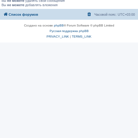
Вы
не можете
удалять свои сообщения
Вы
не можете
добавлять вложения
Список форумов
Часовой пояс:
UTC+03:00
Создано на основе
phpBB
® Forum Software © phpBB Limited
Русская поддержка phpBB
PRIVACY_LINK
|
TERMS_LINK