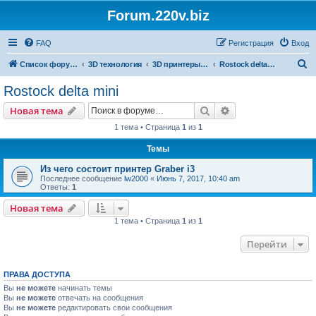
Forum.220v.biz
FAQ
Регистрация
Вход
П
Список форумов
3D технология
3D принтеры на базе технологии FDM
Rostock delta mini
о
Rostock delta mini
и
Поиск
Расширенный пои
Новая тема
с
1 тема • Страница
1
из
1
к
Темы
Из чего состоит принтер Graber i3
Последнее сообщение
lw2000
«
Июнь 7, 2017, 10:40 am
Ответы:
1
Новая тема
1 тема • Страница
1
из
1
Перейти
ПРАВА ДОСТУПА
Вы
не можете
начинать темы
Вы
не можете
отвечать на сообщения
Вы
не можете
редактировать свои сообщения