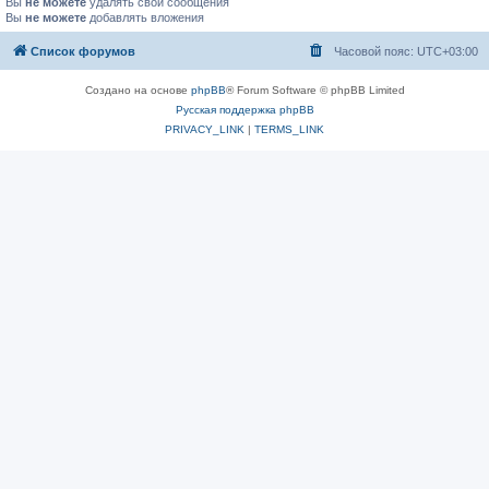
Вы
не можете
удалять свои сообщения
Вы
не можете
добавлять вложения
Список форумов
Часовой пояс:
UTC+03:00
Создано на основе
phpBB
® Forum Software © phpBB Limited
Русская поддержка phpBB
PRIVACY_LINK
|
TERMS_LINK