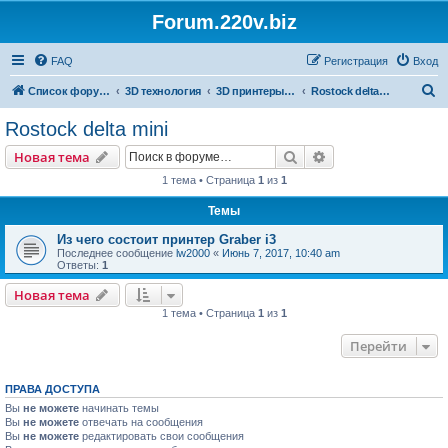
Forum.220v.biz
FAQ
Регистрация
Вход
П
Список форумов
3D технология
3D принтеры на базе технологии FDM
Rostock delta mini
о
Rostock delta mini
и
Поиск
Расширенный пои
Новая тема
с
1 тема • Страница
1
из
1
к
Темы
Из чего состоит принтер Graber i3
Последнее сообщение
lw2000
«
Июнь 7, 2017, 10:40 am
Ответы:
1
Новая тема
1 тема • Страница
1
из
1
Перейти
ПРАВА ДОСТУПА
Вы
не можете
начинать темы
Вы
не можете
отвечать на сообщения
Вы
не можете
редактировать свои сообщения